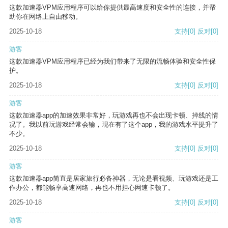
这款加速器VPM应用程序可以给你提供最高速度和安全性的连接，并帮
助你在网络上自由移动。
2025-10-18
支持
[0]
反对
[0]
游客
这款加速器VPM应用程序已经为我们带来了无限的流畅体验和安全性保
护。
2025-10-18
支持
[0]
反对
[0]
游客
这款加速器app的加速效果非常好，玩游戏再也不会出现卡顿、掉线的情
况了。我以前玩游戏经常会输，现在有了这个app，我的游戏水平提升了
不少。
2025-10-18
支持
[0]
反对
[0]
游客
这款加速器app简直是居家旅行必备神器，无论是看视频、玩游戏还是工
作办公，都能畅享高速网络，再也不用担心网速卡顿了。
2025-10-18
支持
[0]
反对
[0]
游客