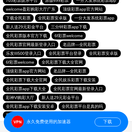
703彩票娱乐平台
原版699彩票
一分大发系统彩票app
welcome盈彩购彩大厅广东
顶级彩票app官方网站
下载全民彩票
全民彩票安卓版
一分大发系统彩票app
新人送29元彩金平台
三分钟彩票app下载
全民彩票版本官方下载
6f彩票welcome
全民彩票官网最新登录入口
老品牌—全民彩票
乐发III500登录入口
全民彩票平台登录
全民彩票安卓版
6f彩票welcome
全民彩票下载大全官网
顶级彩票app官方网站
老品牌—全民彩票
全民彩票下载大全官网
全民娱乐彩票下载安装
全民彩票app下载大全
全民彩票官网最新登录入口
彩神Vl购彩大厅
新人送29元彩金平台
全民彩票app下载安装安卓
全民彩票平台是真的吗
彩神Vl购彩大厅
全民彩票版本官方下载
永久免费使用的加速器
下载