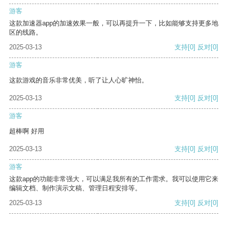
游客
这款加速器app的加速效果一般，可以再提升一下，比如能够支持更多地
区的线路。
2025-03-13
支持
[0]
反对
[0]
游客
这款游戏的音乐非常优美，听了让人心旷神怡。
2025-03-13
支持
[0]
反对
[0]
游客
超棒啊 好用
2025-03-13
支持
[0]
反对
[0]
游客
这款app的功能非常强大，可以满足我所有的工作需求。我可以使用它来
编辑文档、制作演示文稿、管理日程安排等。
2025-03-13
支持
[0]
反对
[0]