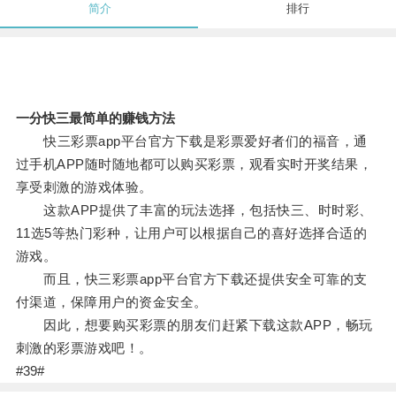
简介
排行
一分快三最简单的赚钱方法
快三彩票app平台官方下载是彩票爱好者们的福音，通
过手机APP随时随地都可以购买彩票，观看实时开奖结果，
享受刺激的游戏体验。
这款APP提供了丰富的玩法选择，包括快三、时时彩、
11选5等热门彩种，让用户可以根据自己的喜好选择合适的
游戏。
而且，快三彩票app平台官方下载还提供安全可靠的支
付渠道，保障用户的资金安全。
因此，想要购买彩票的朋友们赶紧下载这款APP，畅玩
刺激的彩票游戏吧！。
#39#