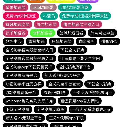
坚果加速器
tiktok加速器
狗急加速器官网
免费vqn外网加速
小蓝鸟
免费vps加速器外网苹果版
旋风加速度器
快连加速器
快连加速器官网入口
原子加速器
快鸭加速器
旋风加速度器
外网网址导航
软件中心
雷霆加速
狂飙加速器
哔咔漫画
快鸭VPN
全民彩票官网最新登录入口
下载全民彩票
全民彩票官网最新登录入口
全民彩票下载大全官网
全民彩票app下载安装安卓
全民彩票所有平台
全民彩票所有平台
新人送29元彩金平台
明发彩票平台怎么样
全民彩票平台登录
下载全民彩票
703彩票娱乐平台
原版699彩票
一分大发系统彩票app
welcome盈彩购彩大厅广东
顶级彩票app官方网站
下载全民彩票
全民彩票安卓版
一分大发系统彩票app
新人送29元彩金平台
三分钟彩票app下载
全民彩票版本官方下载
6f彩票welcome