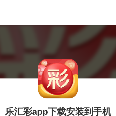
乐汇彩app下载安装到手机