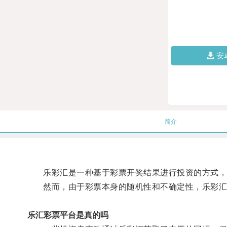
安
简介
乐彩汇是一种基于彩票开奖结果进行投资的方式，
然而，由于彩票本身的随机性和不确定性，乐彩汇
乐汇彩票平台是真的吗