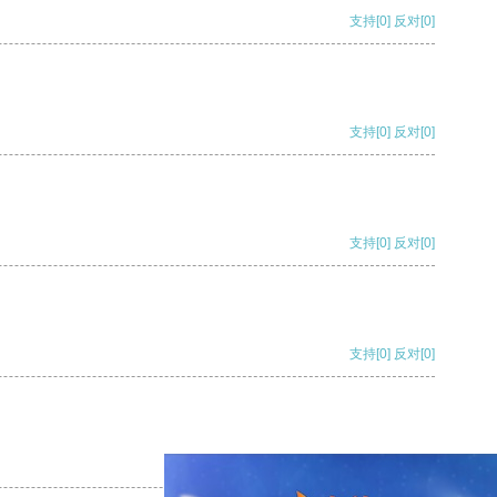
支持
[0]
反对
[0]
支持
[0]
反对
[0]
支持
[0]
反对
[0]
支持
[0]
反对
[0]
支持
[0]
反对
[0]