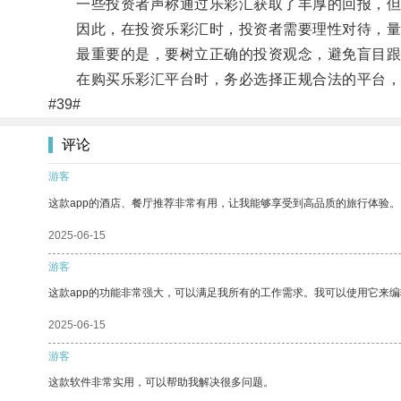
一些投资者声称通过乐彩汇获取了丰厚的回报，但
因此，在投资乐彩汇时，投资者需要理性对待，量
最重要的是，要树立正确的投资观念，避免盲目跟
在购买乐彩汇平台时，务必选择正规合法的平台，
#39#
评论
游客
这款app的酒店、餐厅推荐非常有用，让我能够享受到高品质的旅行体验。
2025-06-15
游客
这款app的功能非常强大，可以满足我所有的工作需求。我可以使用它来
2025-06-15
游客
这款软件非常实用，可以帮助我解决很多问题。