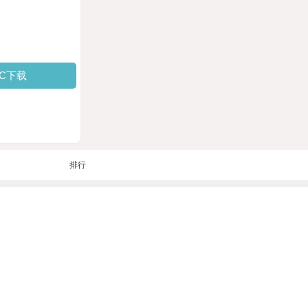
PC下载
排行