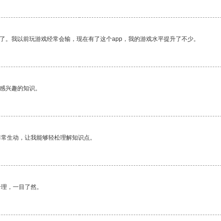
了。我以前玩游戏经常会输，现在有了这个app，我的游戏水平提升了不少。
己感兴趣的知识。
非常生动，让我能够轻松理解知识点。
合理，一目了然。