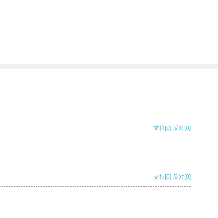
支持
[0]
反对
[0]
支持
[0]
反对
[0]