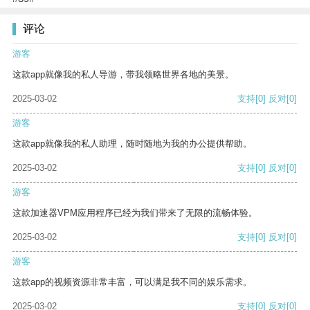
评论
游客
这款app就像我的私人导游，带我领略世界各地的美景。
2025-03-02
支持
[0]
反对
[0]
游客
这款app就像我的私人助理，随时随地为我的办公提供帮助。
2025-03-02
支持
[0]
反对
[0]
游客
这款加速器VPM应用程序已经为我们带来了无限的流畅体验。
2025-03-02
支持
[0]
反对
[0]
游客
这款app的视频资源非常丰富，可以满足我不同的娱乐需求。
2025-03-02
支持
[0]
反对
[0]