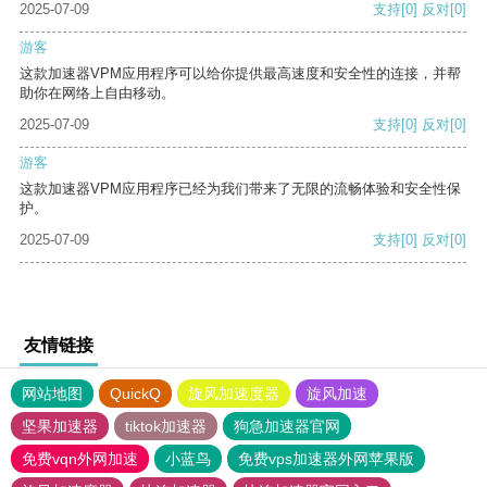
2025-07-09
支持
[0]
反对
[0]
游客
这款加速器VPM应用程序可以给你提供最高速度和安全性的连接，并帮
助你在网络上自由移动。
2025-07-09
支持
[0]
反对
[0]
游客
这款加速器VPM应用程序已经为我们带来了无限的流畅体验和安全性保
护。
2025-07-09
支持
[0]
反对
[0]
友情链接
网站地图
QuickQ
旋风加速度器
旋风加速
坚果加速器
tiktok加速器
狗急加速器官网
免费vqn外网加速
小蓝鸟
免费vps加速器外网苹果版