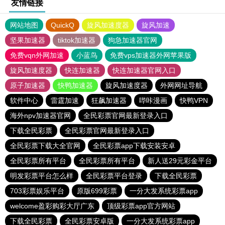
友情链接
网站地图
QuickQ
旋风加速度器
旋风加速
坚果加速器
tiktok加速器
狗急加速器官网
免费vqn外网加速
小蓝鸟
免费vps加速器外网苹果版
旋风加速度器
快连加速器
快连加速器官网入口
原子加速器
快鸭加速器
旋风加速度器
外网网址导航
软件中心
雷霆加速
狂飙加速器
哔咔漫画
快鸭VPN
海外npv加速器官网
全民彩票官网最新登录入口
下载全民彩票
全民彩票官网最新登录入口
全民彩票下载大全官网
全民彩票app下载安装安卓
全民彩票所有平台
全民彩票所有平台
新人送29元彩金平台
明发彩票平台怎么样
全民彩票平台登录
下载全民彩票
703彩票娱乐平台
原版699彩票
一分大发系统彩票app
welcome盈彩购彩大厅广东
顶级彩票app官方网站
下载全民彩票
全民彩票安卓版
一分大发系统彩票app