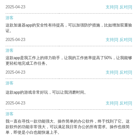
2025-04-23
支持
[0]
反对
[0]
游客
这款加速器app的安全性有待提高，可以加强防护措施，比如增加双重验
证。
2025-04-23
支持
[0]
反对
[0]
游客
这款app是我工作上的得力助手，让我的工作效率提高了50%，让我能够
更轻松地完成工作任务。
2025-04-23
支持
[0]
反对
[0]
游客
这款app的游戏非常好玩，可以让我消磨时间。
2025-04-23
支持
[0]
反对
[0]
游客
我一直在寻找一款功能强大、操作简单的办公软件，终于找到了它。这
款软件的功能非常强大，可以满足我日常办公的所有需求。操作也很简
单，即使是小白也能快速上手。