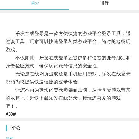
简介
排行
乐发在线登录是一款方便快捷的游戏平台登录工具，通
过该工具，玩家可以快速登录各类游戏平台，随时随地畅玩
游戏。
不仅如此，乐发在线登录还提供多种便捷的账号绑定和
身份验证方式，确保玩家账号信息的安全性。
无论是在线网页游戏还是手机应用游戏，乐发在线登录
都能为您提供快速便捷的登录体验。
让您不再为繁琐的登录步骤而烦恼，尽情享受游戏带来
的乐趣吧！赶快下载乐发在线登录，畅玩您喜爱的游戏
吧！。
#39#
评论
游客