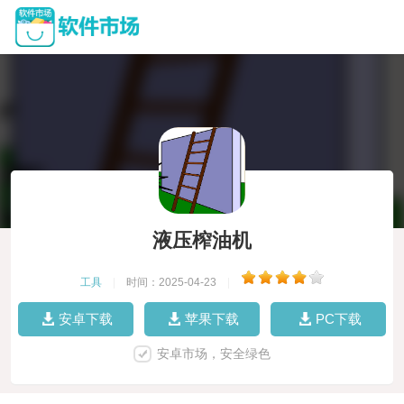
液压榨油机
工具
|
时间：2025-04-23
|
安卓下载
苹果下载
PC下载
安卓市场，安全绿色