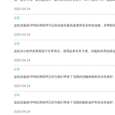
2025-04-24
游客
这款加速器VPM应用程序可以给你提供最高速度和安全性的连接，并帮助
2025-04-24
游客
这款办公软件的界面设计非常简洁，使用起来非常方便。功能的布局也很
2025-04-24
游客
这款加速器VPM应用程序已经为我们带来了无限的流畅体验和安全性保护
2025-04-24
游客
这款加速器VPM应用程序已经为我们带来了无限的隐私保护和安全性保护
2025-04-24