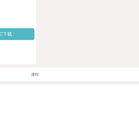
PC下载
排行