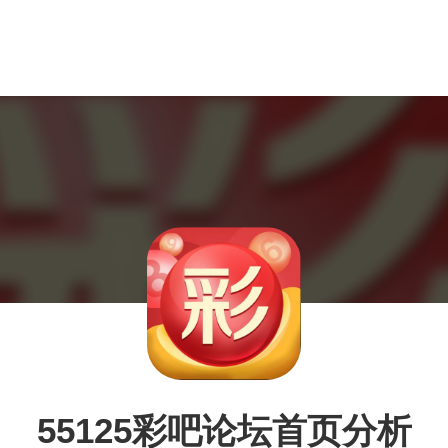
55125彩吧论坛首页分析