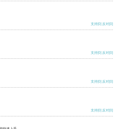
支持
[0]
反对
[0]
支持
[0]
反对
[0]
支持
[0]
反对
[0]
支持
[0]
反对
[0]
能快速上手。