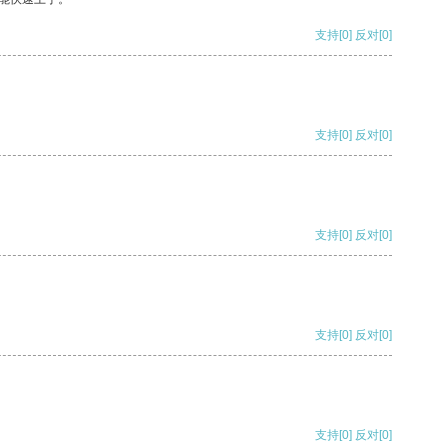
支持
[0]
反对
[0]
支持
[0]
反对
[0]
支持
[0]
反对
[0]
支持
[0]
反对
[0]
支持
[0]
反对
[0]