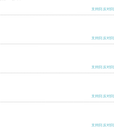
支持
[0]
反对
[0]
支持
[0]
反对
[0]
支持
[0]
反对
[0]
支持
[0]
反对
[0]
支持
[0]
反对
[0]