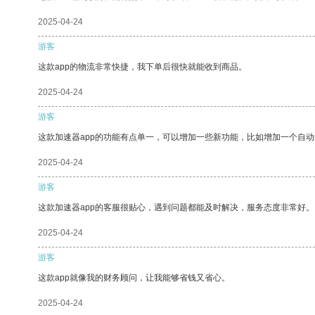
2025-04-24
游客
这款app的物流非常快捷，我下单后很快就能收到商品。
2025-04-24
游客
这款加速器app的功能有点单一，可以增加一些新功能，比如增加一个自
2025-04-24
游客
这款加速器app的客服很贴心，遇到问题都能及时解决，服务态度非常好。
2025-04-24
游客
这款app就像我的财务顾问，让我能够省钱又省心。
2025-04-24