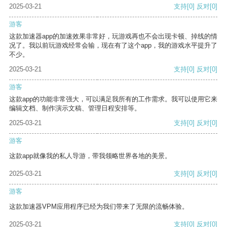
2025-03-21
支持
[0]
反对
[0]
游客
这款加速器app的加速效果非常好，玩游戏再也不会出现卡顿、掉线的情
况了。我以前玩游戏经常会输，现在有了这个app，我的游戏水平提升了
不少。
2025-03-21
支持
[0]
反对
[0]
游客
这款app的功能非常强大，可以满足我所有的工作需求。我可以使用它来
编辑文档、制作演示文稿、管理日程安排等。
2025-03-21
支持
[0]
反对
[0]
游客
这款app就像我的私人导游，带我领略世界各地的美景。
2025-03-21
支持
[0]
反对
[0]
游客
这款加速器VPM应用程序已经为我们带来了无限的流畅体验。
2025-03-21
支持
[0]
反对
[0]