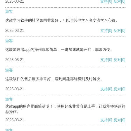
2025-03-21
支持
[0]
反对
[0]
游客
这款学习软件的社区氛围非常好，可以与其他学习者交流学习心得。
2025-03-21
支持
[0]
反对
[0]
游客
这款加速器app的操作非常简单，一键加速就能开启，非常方便。
2025-03-21
支持
[0]
反对
[0]
游客
这款软件的售后服务非常好，遇到问题都能得到及时解决。
2025-03-21
支持
[0]
反对
[0]
游客
这款app的用户界面简洁明了，使用起来非常容易上手，让我能够快速熟
悉操作。
2025-03-21
支持
[0]
反对
[0]
游客