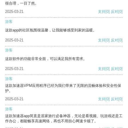
很合理，一目了然。
2025-03-21
支持
[0]
反对
[0]
游客
这款app的社区氛围很温馨，让我能够感受到家的温暖。
2025-03-21
支持
[0]
反对
[0]
游客
这款软件的功能非常全面，可以满足我所有需求。
2025-03-21
支持
[0]
反对
[0]
游客
这款加速器VPM应用程序已经为我们带来了无限的流畅体验和安全性保
护。
2025-03-21
支持
[0]
反对
[0]
游客
这款加速器app简直是居家旅行必备神器，无论是看视频、玩游戏还是工
作办公，都能畅享高速网络，再也不用担心网速卡顿了。