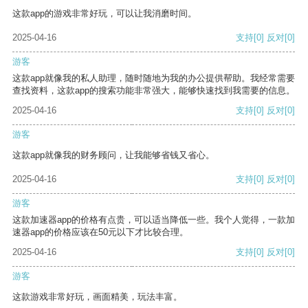
这款app的游戏非常好玩，可以让我消磨时间。
2025-04-16
支持
[0]
反对
[0]
游客
这款app就像我的私人助理，随时随地为我的办公提供帮助。我经常需要
查找资料，这款app的搜索功能非常强大，能够快速找到我需要的信息。
2025-04-16
支持
[0]
反对
[0]
游客
这款app就像我的财务顾问，让我能够省钱又省心。
2025-04-16
支持
[0]
反对
[0]
游客
这款加速器app的价格有点贵，可以适当降低一些。我个人觉得，一款加
速器app的价格应该在50元以下才比较合理。
2025-04-16
支持
[0]
反对
[0]
游客
这款游戏非常好玩，画面精美，玩法丰富。