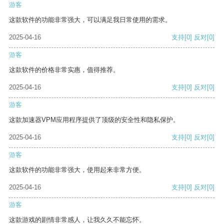
游客
这款软件的功能非常强大，可以满足我日常使用的需求。
2025-04-16
支持
[0]
反对
[0]
游客
这款软件的价格非常实惠，值得推荐。
2025-04-16
支持
[0]
反对
[0]
游客
这款加速器VPM应用程序提供了顶级的安全性和隐私保护。
2025-04-16
支持
[0]
反对
[0]
游客
这款软件的功能非常强大，使用起来非常方便。
2025-04-16
支持
[0]
反对
[0]
游客
这款游戏的剧情非常感人，让我久久不能忘怀。