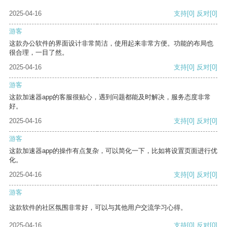
2025-04-16
支持
[0]
反对
[0]
游客
这款办公软件的界面设计非常简洁，使用起来非常方便。功能的布局也
很合理，一目了然。
2025-04-16
支持
[0]
反对
[0]
游客
这款加速器app的客服很贴心，遇到问题都能及时解决，服务态度非常
好。
2025-04-16
支持
[0]
反对
[0]
游客
这款加速器app的操作有点复杂，可以简化一下，比如将设置页面进行优
化。
2025-04-16
支持
[0]
反对
[0]
游客
这款软件的社区氛围非常好，可以与其他用户交流学习心得。
2025-04-16
支持
[0]
反对
[0]