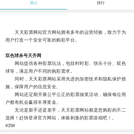
简介
排行
天天彩票网站官方网站拥有多年的运营经验，致力于为
用户打造一个安全可靠的购彩平台。
双色球杀号天齐网
网站提供各种彩票玩法，包括时时彩、快乐十分、双色
球等，满足用户不同的购彩需求。
同时，天天彩票网站采用先进的加密技术和隐私保护措
施，保障用户的信息安全。
网站还定期开展公平公正的彩票抽奖活动，确保每位用
户都有机会赢得丰厚奖金。
无论是新手还是老手，天天彩票网站都是您购彩的不二
选择！赶快登录官方网站，体验刺激的彩票游戏吧！。
#39#