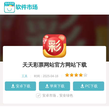
天天彩票网站官方网站下载
工具
|
时间：2025-04-16
|
安卓下载
苹果下载
PC下载
安卓市场，安全绿色