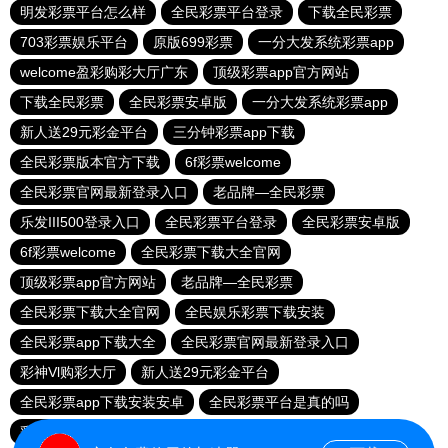
明发彩票平台怎么样
全民彩票平台登录
下载全民彩票
703彩票娱乐平台
原版699彩票
一分大发系统彩票app
welcome盈彩购彩大厅广东
顶级彩票app官方网站
下载全民彩票
全民彩票安卓版
一分大发系统彩票app
新人送29元彩金平台
三分钟彩票app下载
全民彩票版本官方下载
6f彩票welcome
全民彩票官网最新登录入口
老品牌—全民彩票
乐发III500登录入口
全民彩票平台登录
全民彩票安卓版
6f彩票welcome
全民彩票下载大全官网
顶级彩票app官方网站
老品牌—全民彩票
全民彩票下载大全官网
全民娱乐彩票下载安装
全民彩票app下载大全
全民彩票官网最新登录入口
彩神Vl购彩大厅
新人送29元彩金平台
全民彩票app下载安装安卓
全民彩票平台是真的吗
彩神Vl购彩大厅
全民彩票版本官方下载