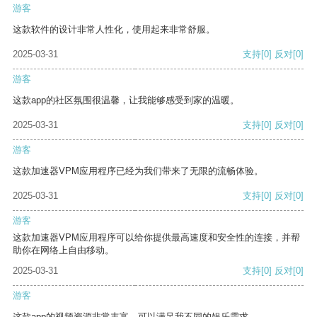
游客
这款软件的设计非常人性化，使用起来非常舒服。
2025-03-31
支持
[0]
反对
[0]
游客
这款app的社区氛围很温馨，让我能够感受到家的温暖。
2025-03-31
支持
[0]
反对
[0]
游客
这款加速器VPM应用程序已经为我们带来了无限的流畅体验。
2025-03-31
支持
[0]
反对
[0]
游客
这款加速器VPM应用程序可以给你提供最高速度和安全性的连接，并帮
助你在网络上自由移动。
2025-03-31
支持
[0]
反对
[0]
游客
这款app的视频资源非常丰富，可以满足我不同的娱乐需求。