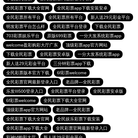
全民彩票下载大全官网
全民彩票app下载安装安卓
全民彩票所有平台
全民彩票所有平台
新人送29元彩金平台
明发彩票平台怎么样
全民彩票平台登录
下载全民彩票
703彩票娱乐平台
原版699彩票
一分大发系统彩票app
welcome盈彩购彩大厅广东
顶级彩票app官方网站
下载全民彩票
全民彩票安卓版
一分大发系统彩票app
新人送29元彩金平台
三分钟彩票app下载
全民彩票版本官方下载
6f彩票welcome
全民彩票官网最新登录入口
老品牌—全民彩票
乐发III500登录入口
全民彩票平台登录
全民彩票安卓版
6f彩票welcome
全民彩票下载大全官网
顶级彩票app官方网站
老品牌—全民彩票
全民彩票下载大全官网
全民娱乐彩票下载安装
全民彩票app下载大全
全民彩票官网最新登录入口
彩神Vl购彩大厅
新人送29元彩金平台