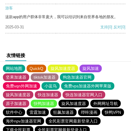
游客
这款app的用户群体非常庞大，我可以结识到来自世界各地的朋友。
2025-03-31
支持
[0]
反对
[0]
友情链接
网站地图
QuickQ
旋风加速度器
旋风加速
坚果加速器
tiktok加速器
狗急加速器官网
免费vqn外网加速
小蓝鸟
免费vps加速器外网苹果版
旋风加速度器
快连加速器
快连加速器官网入口
原子加速器
快鸭加速器
旋风加速度器
外网网址导航
软件中心
雷霆加速
狂飙加速器
哔咔漫画
快鸭VPN
海外npv加速器官网
全民彩票官网最新登录入口
下载全民彩票
全民彩票官网最新登录入口