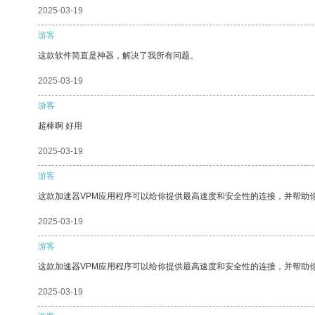
2025-03-19
游客
这款软件简直是神器，解决了我所有问题。
2025-03-19
游客
超棒啊 好用
2025-03-19
游客
这款加速器VPM应用程序可以给你提供最高速度和安全性的连接，并帮助
2025-03-19
游客
这款加速器VPM应用程序可以给你提供最高速度和安全性的连接，并帮助
2025-03-19