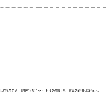
我以前经常加班，现在有了这个app，我可以提前下班，有更多的时间陪伴家人。