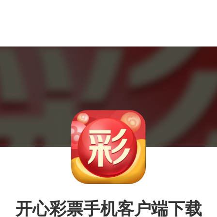
开心彩票手机客户端下载