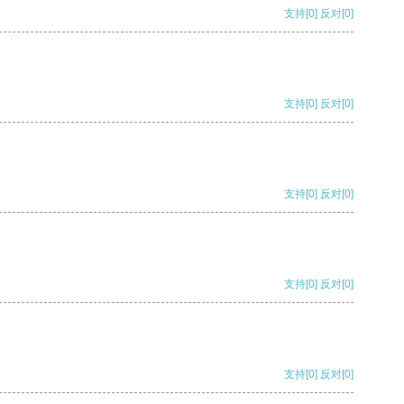
支持
[0]
反对
[0]
支持
[0]
反对
[0]
支持
[0]
反对
[0]
支持
[0]
反对
[0]
支持
[0]
反对
[0]