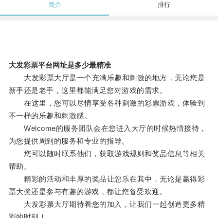
简介
排行
大发彩票平台网址是多少最精准
大发彩票大厅是一个充满乐趣和刺激的地方，无论您是
新手还是老手，这里都能满足您对游戏的需求。
在这里，您可以尽情享受各种刺激的彩票游戏，体验到
不一样的乐趣和刺激感。
Welcome的服务团队会在您进入大厅的时候热情接待，
为您提供周到的服务和专业的指导。
您可以随时联系他们，获取游戏规则和奖品信息等相关
帮助。
精彩的活动和丰厚的奖品让您乐在其中，无论是赢得彩
票大奖还是参与有趣的游戏，都让您备受欢迎。
大发彩票大厅期待着您的加入，让我们一起创造更多精
彩的时刻！。