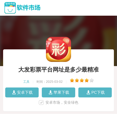
大发彩票平台网址是多少最精准
工具
|
时间：2025-03-02
|
安卓下载
苹果下载
PC下载
安卓市场，安全绿色