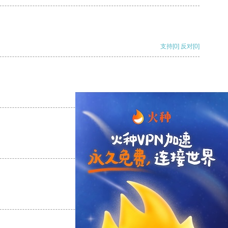
支持
[0]
反对
[0]
支持
[0]
反对
[0]
支持
[0]
反对
[0]
支持
[0]
反对
[0]