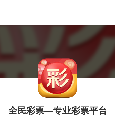
全民彩票—专业彩票平台