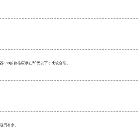
器app的价格应该在50元以下才比较合理。
中游刃有余。