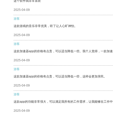
这个软件我非常喜欢
2025-04-09
游客
这款游戏的音乐非常优美，听了让人心旷神怡。
2025-04-09
游客
这款加速器app的价格有点贵，可以适当降低一些。我个人觉得，一款加速
2025-04-09
游客
这款加速器app的价格有点贵，可以适当降低一些，这样会更加亲民。
2025-04-09
游客
这款app的功能非常强大，可以满足我所有的工作需求，让我能够在工作
2025-04-09