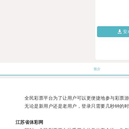
安
简介
全民彩票平台为了让用户可以更便捷地参与彩票游戏
无论是新用户还是老用户，登录只需要几秒钟的时
江苏省体彩网