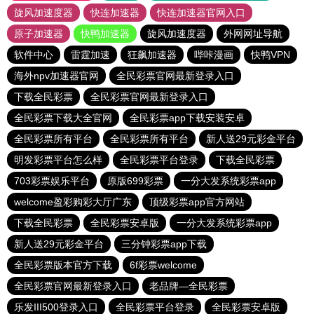
旋风加速度器
快连加速器
快连加速器官网入口
原子加速器
快鸭加速器
旋风加速度器
外网网址导航
软件中心
雷霆加速
狂飙加速器
哔咔漫画
快鸭VPN
海外npv加速器官网
全民彩票官网最新登录入口
下载全民彩票
全民彩票官网最新登录入口
全民彩票下载大全官网
全民彩票app下载安装安卓
全民彩票所有平台
全民彩票所有平台
新人送29元彩金平台
明发彩票平台怎么样
全民彩票平台登录
下载全民彩票
703彩票娱乐平台
原版699彩票
一分大发系统彩票app
welcome盈彩购彩大厅广东
顶级彩票app官方网站
下载全民彩票
全民彩票安卓版
一分大发系统彩票app
新人送29元彩金平台
三分钟彩票app下载
全民彩票版本官方下载
6f彩票welcome
全民彩票官网最新登录入口
老品牌—全民彩票
乐发III500登录入口
全民彩票平台登录
全民彩票安卓版