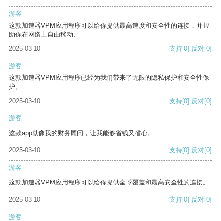
游客
这款加速器VPM应用程序可以给你提供最高速度和安全性的连接，并帮
助你在网络上自由移动。
2025-03-10
支持
[0]
反对
[0]
游客
这款加速器VPM应用程序已经为我们带来了无限的隐私保护和安全性保
护。
2025-03-10
支持
[0]
反对
[0]
游客
这款app就像我的财务顾问，让我能够省钱又省心。
2025-03-10
支持
[0]
反对
[0]
游客
这款加速器VPM应用程序可以给你提供全球覆盖和最高安全性的连接。
2025-03-10
支持
[0]
反对
[0]
游客