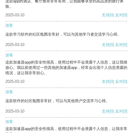
这款app的酒店、餐厅推荐非常有用，让我能够享受到高品质的旅行体
验。
2025-03-10
支持
[0]
反对
[0]
游客
这款学习软件的社区氛围非常好，可以与其他学习者交流学习心得。
2025-03-10
支持
[0]
反对
[0]
游客
这款加速器app的安全性很高，使用过程中不会泄露个人信息，这让我很
放心。我以前使用过一些其他的加速器app，经常会出现个人信息泄露的
情况，这让我非常担心。
2025-03-10
支持
[0]
反对
[0]
游客
这款软件的社区氛围非常好，可以与其他用户交流学习心得。
2025-03-10
支持
[0]
反对
[0]
游客
这款加速器app的安全性很高，使用过程中不会泄露个人信息，让我非常