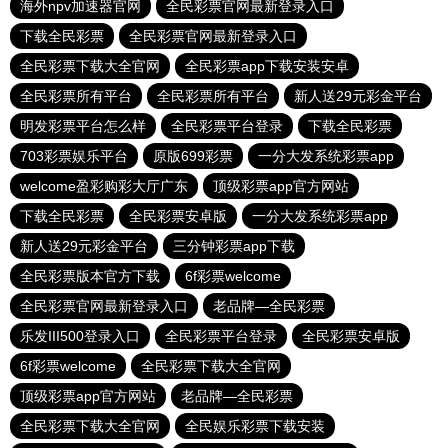
海外npv加速器官网
全民彩票官网最新登录入口
下载全民彩票
全民彩票官网最新登录入口
全民彩票下载大全官网
全民彩票app下载安装安卓
全民彩票所有平台
全民彩票所有平台
新人送29元彩金平台
明发彩票平台怎么样
全民彩票平台登录
下载全民彩票
703彩票娱乐平台
原版699彩票
一分大发系统彩票app
welcome盈彩购彩大厅广东
顶级彩票app官方网站
下载全民彩票
全民彩票安卓版
一分大发系统彩票app
新人送29元彩金平台
三分钟彩票app下载
全民彩票版本官方下载
6f彩票welcome
全民彩票官网最新登录入口
老品牌—全民彩票
乐发III500登录入口
全民彩票平台登录
全民彩票安卓版
6f彩票welcome
全民彩票下载大全官网
顶级彩票app官方网站
老品牌—全民彩票
全民彩票下载大全官网
全民娱乐彩票下载安装