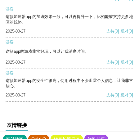
游客
这款加速器app的加速效果一般，可以再提升一下，比如能够支持更多地
区的线路。
2025-03-27
支持
[0]
反对
[0]
游客
这款app的游戏非常好玩，可以让我消磨时间。
2025-03-27
支持
[0]
反对
[0]
游客
这款加速器app的安全性很高，使用过程中不会泄露个人信息，让我非常
放心。
2025-03-27
支持
[0]
反对
[0]
友情链接