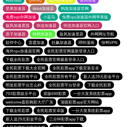
网站地图
QuickQ
旋风加速度器
旋风加速
坚果加速器
tiktok加速器
狗急加速器官网
免费vqn外网加速
小蓝鸟
免费vps加速器外网苹果版
旋风加速度器
快连加速器
快连加速器官网入口
原子加速器
快鸭加速器
旋风加速度器
外网网址导航
软件中心
雷霆加速
狂飙加速器
哔咔漫画
快鸭VPN
海外npv加速器官网
全民彩票官网最新登录入口
下载全民彩票
全民彩票官网最新登录入口
全民彩票下载大全官网
全民彩票app下载安装安卓
全民彩票所有平台
全民彩票所有平台
新人送29元彩金平台
明发彩票平台怎么样
全民彩票平台登录
下载全民彩票
703彩票娱乐平台
原版699彩票
一分大发系统彩票app
welcome盈彩购彩大厅广东
顶级彩票app官方网站
下载全民彩票
全民彩票安卓版
一分大发系统彩票app
新人送29元彩金平台
三分钟彩票app下载