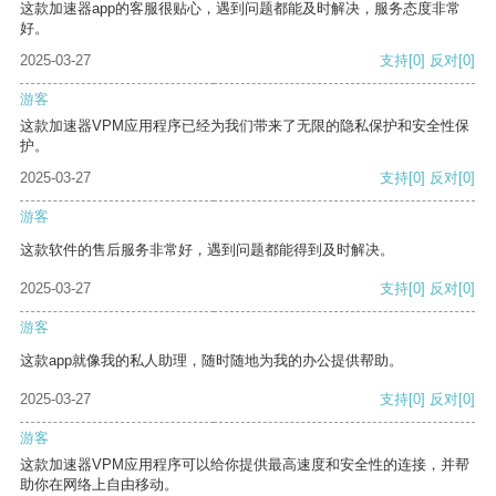
这款加速器app的客服很贴心，遇到问题都能及时解决，服务态度非常
好。
2025-03-27
支持
[0]
反对
[0]
游客
这款加速器VPM应用程序已经为我们带来了无限的隐私保护和安全性保
护。
2025-03-27
支持
[0]
反对
[0]
游客
这款软件的售后服务非常好，遇到问题都能得到及时解决。
2025-03-27
支持
[0]
反对
[0]
游客
这款app就像我的私人助理，随时随地为我的办公提供帮助。
2025-03-27
支持
[0]
反对
[0]
游客
这款加速器VPM应用程序可以给你提供最高速度和安全性的连接，并帮
助你在网络上自由移动。