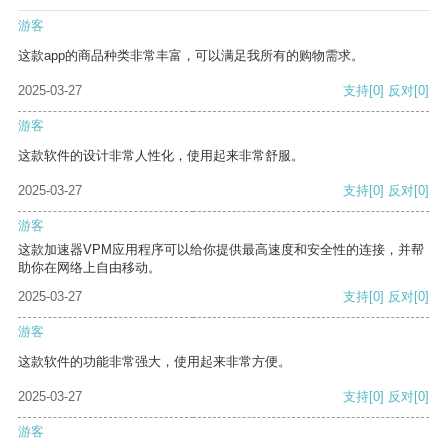
游客
这款app的商品种类非常丰富，可以满足我所有的购物需求。
2025-03-27
支持
[0]
反对
[0]
游客
这款软件的设计非常人性化，使用起来非常舒服。
2025-03-27
支持
[0]
反对
[0]
游客
这款加速器VPM应用程序可以给你提供最高速度和安全性的连接，并帮
助你在网络上自由移动。
2025-03-27
支持
[0]
反对
[0]
游客
这款软件的功能非常强大，使用起来非常方便。
2025-03-27
支持
[0]
反对
[0]
游客