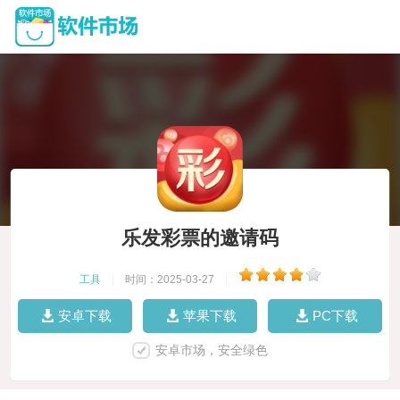
乐发彩票的邀请码
工具
|
时间：2025-03-27
|
安卓下载
苹果下载
PC下载
安卓市场，安全绿色