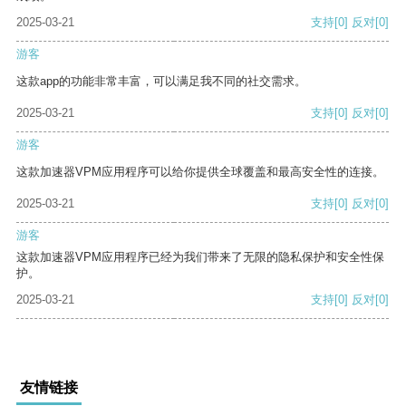
2025-03-21
支持
[0]
反对
[0]
游客
这款app的功能非常丰富，可以满足我不同的社交需求。
2025-03-21
支持
[0]
反对
[0]
游客
这款加速器VPM应用程序可以给你提供全球覆盖和最高安全性的连接。
2025-03-21
支持
[0]
反对
[0]
游客
这款加速器VPM应用程序已经为我们带来了无限的隐私保护和安全性保
护。
2025-03-21
支持
[0]
反对
[0]
友情链接