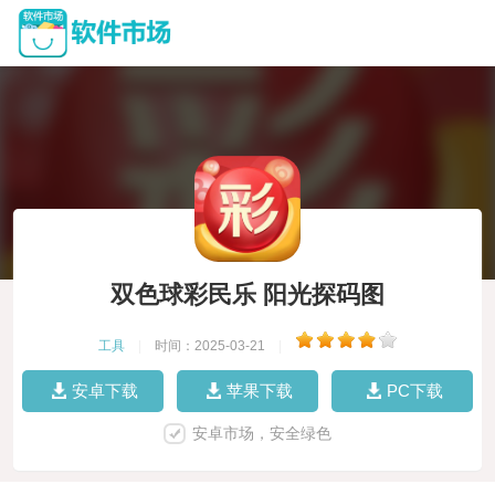
双色球彩民乐 阳光探码图
工具
|
时间：2025-03-21
|
安卓下载
苹果下载
PC下载
安卓市场，安全绿色