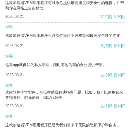
这款加速器VPM应用程序可以给你提供最高速度和安全性的连接，并帮
助你在网络上自由移动。
2025-03-21
支持
[0]
反对
[0]
游客
这款加速器VPM应用程序可以给你提供全球覆盖和最高安全性的连接。
2025-03-21
支持
[0]
反对
[0]
游客
这款app就像我的私人助理，随时随地为我的办公提供帮助。
2025-03-21
支持
[0]
反对
[0]
游客
这款软件非常实用，可以帮助我解决很多问题。比如，我可以使用它来
查找资料、翻译语言、编写代码等。
2025-03-21
支持
[0]
反对
[0]
游客
这款加速器VPM应用程序已经为我们带来了无限的隐私保护和自由。