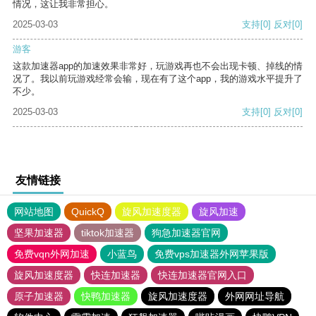
情况，这让我非常担心。
2025-03-03
支持
[0]
反对
[0]
游客
这款加速器app的加速效果非常好，玩游戏再也不会出现卡顿、掉线的情
况了。我以前玩游戏经常会输，现在有了这个app，我的游戏水平提升了
不少。
2025-03-03
支持
[0]
反对
[0]
友情链接
网站地图
QuickQ
旋风加速度器
旋风加速
坚果加速器
tiktok加速器
狗急加速器官网
免费vqn外网加速
小蓝鸟
免费vps加速器外网苹果版
旋风加速度器
快连加速器
快连加速器官网入口
原子加速器
快鸭加速器
旋风加速度器
外网网址导航