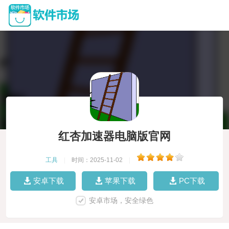
红杏加速器电脑版官网
工具
|
时间：2025-11-02
|
安卓下载
苹果下载
PC下载
安卓市场，安全绿色