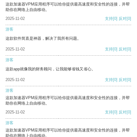
这款加速器VPM应用程序可以给你提供最高速度和安全性的连接，并帮
助你在网络上自由移动。
2025-11-02
支持
[0]
反对
[0]
游客
这款软件简直是神器，解决了我所有问题。
2025-11-02
支持
[0]
反对
[0]
游客
这款app就像我的财务顾问，让我能够省钱又省心。
2025-11-02
支持
[0]
反对
[0]
游客
这款加速器VPM应用程序可以给你提供最高速度和安全性的连接，并帮
助你在网络上自由移动。
2025-11-02
支持
[0]
反对
[0]
游客
这款加速器VPM应用程序可以给你提供最高速度和安全性的连接，并帮
助你在网络上自由移动。