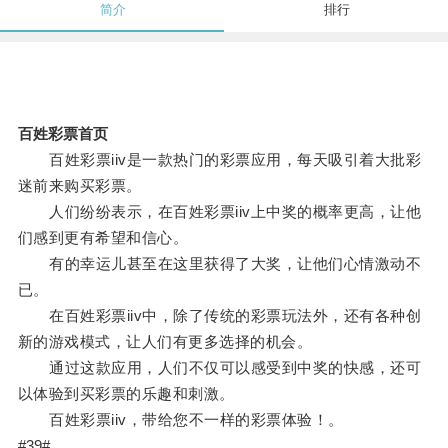
简介
排行
百姓彩票首页
百姓彩票iiv是一款热门的彩票应用，每天吸引着大批彩
迷前来购买彩票。
人们纷纷表示，在百姓彩票iiv上中奖的概率更高，让他
们感到更有希望和信心。
有的幸运儿甚至在这里获得了大奖，让他们心情激动不
已。
在百姓彩票iiv中，除了传统的彩票玩法外，还有各种创
新的游戏模式，让人们有更多选择的机会。
通过这款应用，人们不仅可以感受到中奖的快感，还可
以体验到买彩票的乐趣和刺激。
百姓彩票iiv，带给您不一样的彩票体验！。
#39#