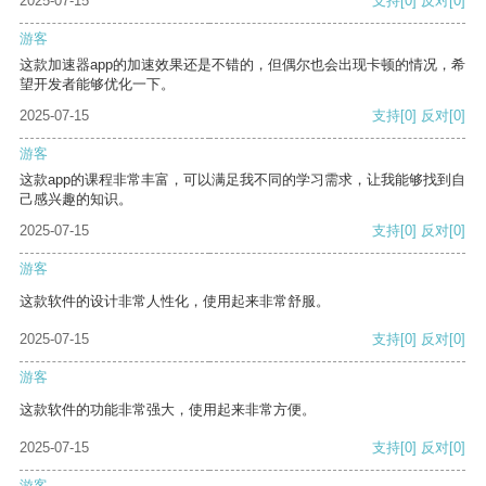
2025-07-15
支持
[0]
反对
[0]
游客
这款加速器app的加速效果还是不错的，但偶尔也会出现卡顿的情况，希
望开发者能够优化一下。
2025-07-15
支持
[0]
反对
[0]
游客
这款app的课程非常丰富，可以满足我不同的学习需求，让我能够找到自
己感兴趣的知识。
2025-07-15
支持
[0]
反对
[0]
游客
这款软件的设计非常人性化，使用起来非常舒服。
2025-07-15
支持
[0]
反对
[0]
游客
这款软件的功能非常强大，使用起来非常方便。
2025-07-15
支持
[0]
反对
[0]
游客