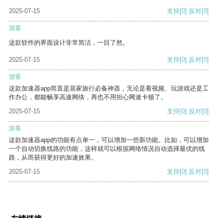
2025-07-15
支持
[0]
反对
[0]
游客
这款软件的界面设计非常简洁，一目了然。
2025-07-15
支持
[0]
反对
[0]
游客
这款加速器app简直是居家旅行必备神器，无论是看视频、玩游戏还是工
作办公，都能畅享高速网络，再也不用担心网速卡顿了。
2025-07-15
支持
[0]
反对
[0]
游客
这款加速器app的功能有点单一，可以增加一些新功能。比如，可以增加
一个自动切换线路的功能，这样就可以根据网络情况自动选择最优的线
路，从而获得更好的加速效果。
2025-07-15
支持
[0]
反对
[0]