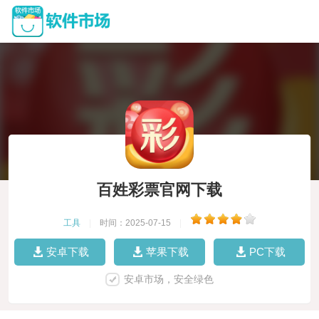
百姓彩票官网下载
工具
|
时间：2025-07-15
|
安卓下载
苹果下载
PC下载
安卓市场，安全绿色