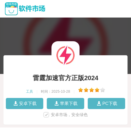
雷霆加速官方正版2024
工具
|
时间：2025-10-28
|
安卓下载
苹果下载
PC下载
安卓市场，安全绿色