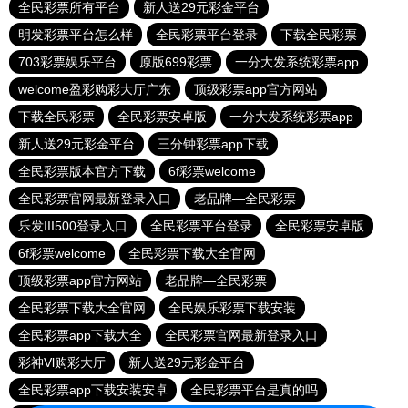
全民彩票所有平台
新人送29元彩金平台
明发彩票平台怎么样
全民彩票平台登录
下载全民彩票
703彩票娱乐平台
原版699彩票
一分大发系统彩票app
welcome盈彩购彩大厅广东
顶级彩票app官方网站
下载全民彩票
全民彩票安卓版
一分大发系统彩票app
新人送29元彩金平台
三分钟彩票app下载
全民彩票版本官方下载
6f彩票welcome
全民彩票官网最新登录入口
老品牌—全民彩票
乐发III500登录入口
全民彩票平台登录
全民彩票安卓版
6f彩票welcome
全民彩票下载大全官网
顶级彩票app官方网站
老品牌—全民彩票
全民彩票下载大全官网
全民娱乐彩票下载安装
全民彩票app下载大全
全民彩票官网最新登录入口
彩神Vl购彩大厅
新人送29元彩金平台
全民彩票app下载安装安卓
全民彩票平台是真的吗