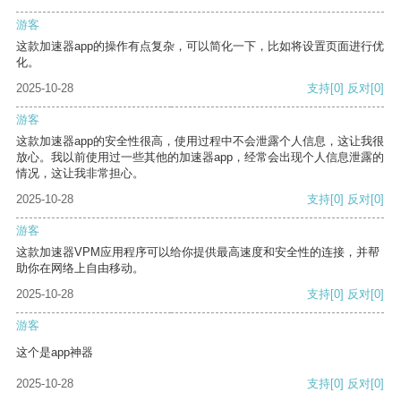
游客
这款加速器app的操作有点复杂，可以简化一下，比如将设置页面进行优
化。
2025-10-28
支持
[0]
反对
[0]
游客
这款加速器app的安全性很高，使用过程中不会泄露个人信息，这让我很
放心。我以前使用过一些其他的加速器app，经常会出现个人信息泄露的
情况，这让我非常担心。
2025-10-28
支持
[0]
反对
[0]
游客
这款加速器VPM应用程序可以给你提供最高速度和安全性的连接，并帮
助你在网络上自由移动。
2025-10-28
支持
[0]
反对
[0]
游客
这个是app神器
2025-10-28
支持
[0]
反对
[0]