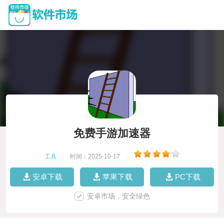
免费手游加速器
工具
|
时间：2025-10-17
|
安卓下载
苹果下载
PC下载
安卓市场，安全绿色