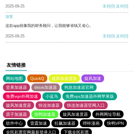
2025-09-25
支持
[0]
反对
[0]
游客
这款app就像我的财务顾问，让我能够省钱又省心。
2025-09-25
支持
[0]
反对
[0]
友情链接
网站地图
QuickQ
旋风加速度器
旋风加速
坚果加速器
tiktok加速器
狗急加速器官网
免费vqn外网加速
小蓝鸟
免费vps加速器外网苹果版
旋风加速度器
快连加速器
快连加速器官网入口
原子加速器
快鸭加速器
旋风加速度器
外网网址导航
软件中心
雷霆加速
狂飙加速器
哔咔漫画
快鸭VPN
全民彩票官网最新登录入口
下载全民彩票