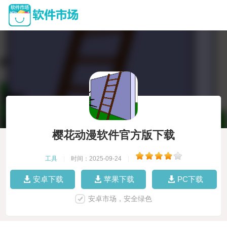
樱花动漫软件官方版下载
工具
|
时间：2025-09-24
|
安卓下载
苹果下载
PC下载
安卓市场，安全绿色