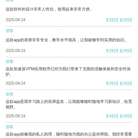
这款软件的设计非常人性化，使用起来非常方便。
2025-09-24
支持
[0]
反对
[0]
游客
这款app的老师非常专业，教学水平很高，让我能够学到实用的知识。
2025-09-24
支持
[0]
反对
[0]
游客
这款加速器VPM应用程序已经为我们带来了无限的流畅体验和安全性保
护。
2025-09-24
支持
[0]
反对
[0]
游客
这款app是我学习路上的良师益友，让我能够随时随地学习新知识，拓宽
视野。
2025-09-24
支持
[0]
反对
[0]
游客
这款app就像我的私人助理，随时随地为我的办公提供帮助。我经常需要