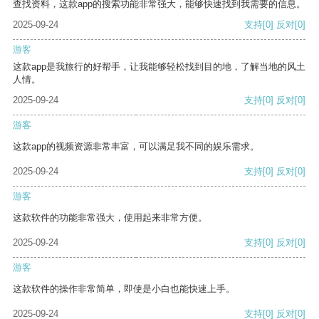
查找资料，这款app的搜索功能非常强大，能够快速找到我需要的信息。
2025-09-24
支持
[0]
反对
[0]
游客
这款app是我旅行的好帮手，让我能够轻松找到目的地，了解当地的风土
人情。
2025-09-24
支持
[0]
反对
[0]
游客
这款app的视频资源非常丰富，可以满足我不同的娱乐需求。
2025-09-24
支持
[0]
反对
[0]
游客
这款软件的功能非常强大，使用起来非常方便。
2025-09-24
支持
[0]
反对
[0]
游客
这款软件的操作非常简单，即使是小白也能快速上手。
2025-09-24
支持
[0]
反对
[0]