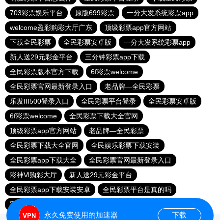
703彩票娱乐平台
原版699彩票
一分大发系统彩票app
welcome盈彩购彩大厅广东
顶级彩票app官方网站
下载全民彩票
全民彩票安卓版
一分大发系统彩票app
新人送29元彩金平台
三分钟彩票app下载
全民彩票版本官方下载
6f彩票welcome
全民彩票官网最新登录入口
老品牌—全民彩票
乐发III500登录入口
全民彩票平台登录
全民彩票安卓版
6f彩票welcome
全民彩票下载大全官网
顶级彩票app官方网站
老品牌—全民彩票
全民彩票下载大全官网
全民娱乐彩票下载安装
全民彩票app下载大全
全民彩票官网最新登录入口
彩神Vl购彩大厅
新人送29元彩金平台
全民彩票app下载安装安卓
全民彩票平台是真的吗
彩神Vl购彩大厅
全民彩票版本官方下载
永久免费使用的加速器
下载