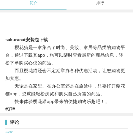
简介
排行
sakuracat安装包下载
樱花猫是一家集合了时尚、美妆、家居等品类的购物平
台，通过下载其app，您可以随时查看最新的商品信息，轻
松下单购买心仪的商品。
而且樱花猫还会不定期举办各种优惠活动，让您购物更
加实惠。
无论是在家里、在办公室还是在旅途中，只要打开樱花
猫app，您就能轻松浏览和购买自己所需的商品。
快来体验樱花猫app带来的便捷购物乐趣吧！。
#37#
评论
游客