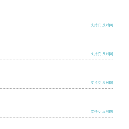
支持
[0]
反对
[0]
支持
[0]
反对
[0]
支持
[0]
反对
[0]
支持
[0]
反对
[0]