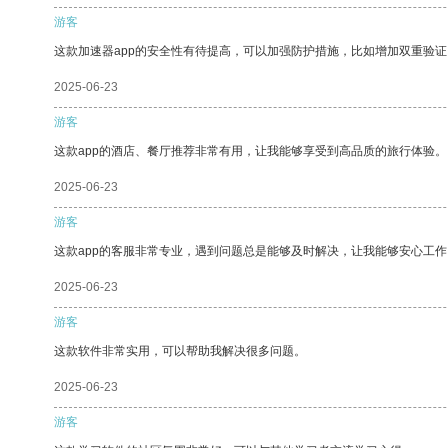
游客
这款加速器app的安全性有待提高，可以加强防护措施，比如增加双重验证
2025-06-23
游客
这款app的酒店、餐厅推荐非常有用，让我能够享受到高品质的旅行体验。
2025-06-23
游客
这款app的客服非常专业，遇到问题总是能够及时解决，让我能够安心工作
2025-06-23
游客
这款软件非常实用，可以帮助我解决很多问题。
2025-06-23
游客