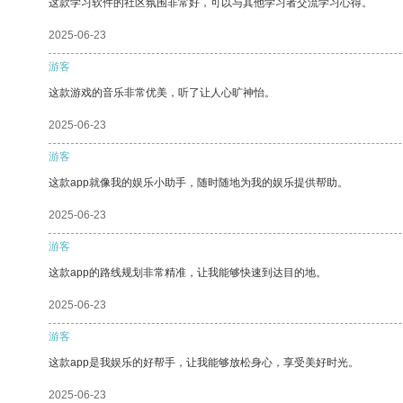
这款学习软件的社区氛围非常好，可以与其他学习者交流学习心得。
2025-06-23
游客
这款游戏的音乐非常优美，听了让人心旷神怡。
2025-06-23
游客
这款app就像我的娱乐小助手，随时随地为我的娱乐提供帮助。
2025-06-23
游客
这款app的路线规划非常精准，让我能够快速到达目的地。
2025-06-23
游客
这款app是我娱乐的好帮手，让我能够放松身心，享受美好时光。
2025-06-23