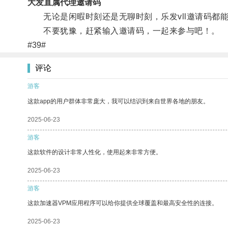
大发直属代理邀请码
无论是闲暇时刻还是无聊时刻，乐发vll邀请码都
不要犹豫，赶紧输入邀请码，一起来参与吧！。
#39#
评论
游客
这款app的用户群体非常庞大，我可以结识到来自世界各地的朋友。
2025-06-23
游客
这款软件的设计非常人性化，使用起来非常方便。
2025-06-23
游客
这款加速器VPM应用程序可以给你提供全球覆盖和最高安全性的连接。
2025-06-23