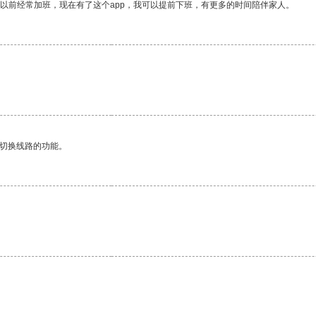
我以前经常加班，现在有了这个app，我可以提前下班，有更多的时间陪伴家人。
动切换线路的功能。