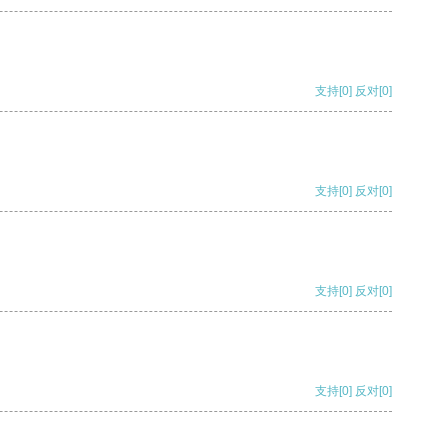
支持
[0]
反对
[0]
支持
[0]
反对
[0]
支持
[0]
反对
[0]
支持
[0]
反对
[0]