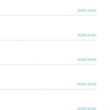
支持
[0]
反对
[0]
支持
[0]
反对
[0]
支持
[0]
反对
[0]
支持
[0]
反对
[0]
支持
[0]
反对
[0]