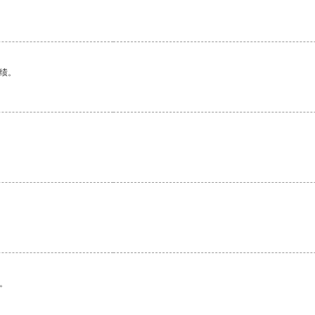
绩。
。
。