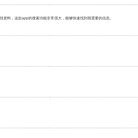
找资料，这款app的搜索功能非常强大，能够快速找到我需要的信息。