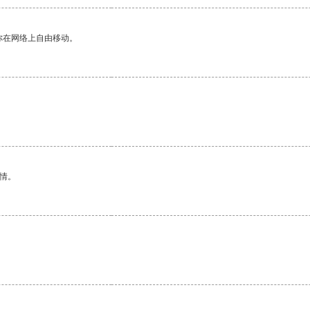
你在网络上自由移动。
情。