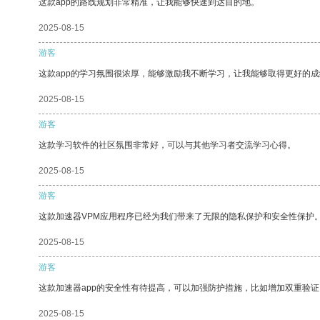
这款app的路线规划非常精准，让我能够快速到达目的地。
2025-08-15
游客
这款app的学习氛围很浓厚，能够激励我不断学习，让我能够取得更好的成
2025-08-15
游客
这款学习软件的社区氛围非常好，可以与其他学习者交流学习心得。
2025-08-15
游客
这款加速器VPM应用程序已经为我们带来了无限的隐私保护和安全性保护
2025-08-15
游客
这款加速器app的安全性有待提高，可以加强防护措施，比如增加双重验证
2025-08-15