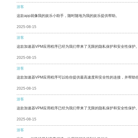
游客
这款app就像我的娱乐小助手，随时随地为我的娱乐提供帮助。
2025-08-15
游客
这款加速器VPM应用程序已经为我们带来了无限的隐私保护和安全性保护
2025-08-15
游客
这款加速器VPM应用程序可以给你提供最高速度和安全性的连接，并帮助
2025-08-15
游客
这款加速器VPM应用程序已经为我们带来了无限的隐私保护和安全性保护
2025-08-15
游客