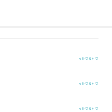
支持
[0]
反对
[0]
支持
[0]
反对
[0]
支持
[0]
反对
[0]