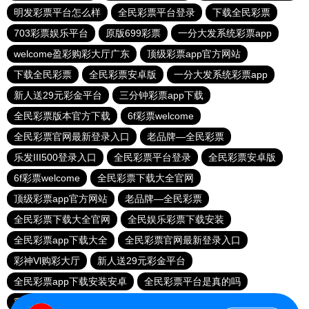
明发彩票平台怎么样
全民彩票平台登录
下载全民彩票
703彩票娱乐平台
原版699彩票
一分大发系统彩票app
welcome盈彩购彩大厅广东
顶级彩票app官方网站
下载全民彩票
全民彩票安卓版
一分大发系统彩票app
新人送29元彩金平台
三分钟彩票app下载
全民彩票版本官方下载
6f彩票welcome
全民彩票官网最新登录入口
老品牌—全民彩票
乐发III500登录入口
全民彩票平台登录
全民彩票安卓版
6f彩票welcome
全民彩票下载大全官网
顶级彩票app官方网站
老品牌—全民彩票
全民彩票下载大全官网
全民娱乐彩票下载安装
全民彩票app下载大全
全民彩票官网最新登录入口
彩神Vl购彩大厅
新人送29元彩金平台
全民彩票app下载安装安卓
全民彩票平台是真的吗
彩神Vl购彩大厅
全民彩票版本官方下载