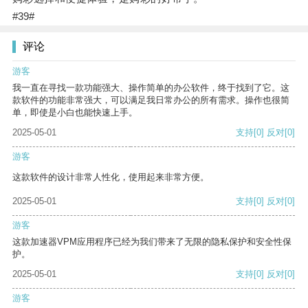
#39#
评论
游客
我一直在寻找一款功能强大、操作简单的办公软件，终于找到了它。这
款软件的功能非常强大，可以满足我日常办公的所有需求。操作也很简
单，即使是小白也能快速上手。
2025-05-01
支持
[0]
反对
[0]
游客
这款软件的设计非常人性化，使用起来非常方便。
2025-05-01
支持
[0]
反对
[0]
游客
这款加速器VPM应用程序已经为我们带来了无限的隐私保护和安全性保
护。
2025-05-01
支持
[0]
反对
[0]
游客