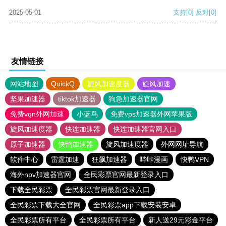
2025-05-01
支持
[0]
反对
[0]
友情链接
网站地图
QuickQ
旋风加速度器
旋风加速
坚果加速器
tiktok加速器
狗急加速器官网
免费vqn外网加速
小蓝鸟
免费vps加速器外网苹果版
旋风加速度器
快连加速器
快连加速器官网入口
原子加速器
快鸭加速器
旋风加速度器
外网网址导航
软件中心
雷霆加速
狂飙加速器
哔咔漫画
快鸭VPN
海外npv加速器官网
全民彩票官网最新登录入口
下载全民彩票
全民彩票官网最新登录入口
全民彩票下载大全官网
全民彩票app下载安装安卓
全民彩票所有平台
全民彩票所有平台
新人送29元彩金平台