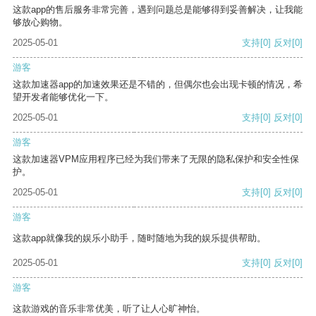
这款app的售后服务非常完善，遇到问题总是能够得到妥善解决，让我能
够放心购物。
2025-05-01
支持
[0]
反对
[0]
游客
这款加速器app的加速效果还是不错的，但偶尔也会出现卡顿的情况，希
望开发者能够优化一下。
2025-05-01
支持
[0]
反对
[0]
游客
这款加速器VPM应用程序已经为我们带来了无限的隐私保护和安全性保
护。
2025-05-01
支持
[0]
反对
[0]
游客
这款app就像我的娱乐小助手，随时随地为我的娱乐提供帮助。
2025-05-01
支持
[0]
反对
[0]
游客
这款游戏的音乐非常优美，听了让人心旷神怡。