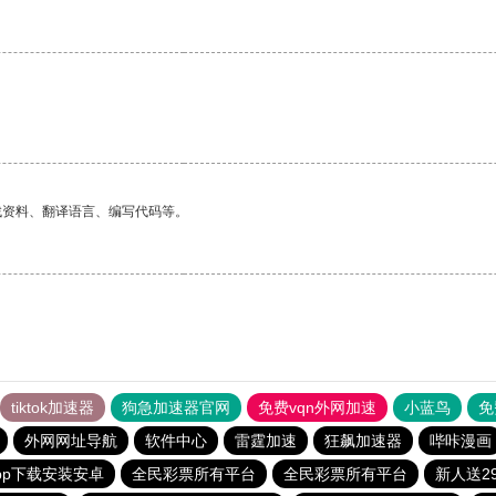
找资料、翻译语言、编写代码等。
tiktok加速器
狗急加速器官网
免费vqn外网加速
小蓝鸟
免
外网网址导航
软件中心
雷霆加速
狂飙加速器
哔咔漫画
pp下载安装安卓
全民彩票所有平台
全民彩票所有平台
新人送2