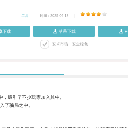
工具
|
时间：2025-06-13
|
卓下载
苹果下载
安卓市场，安全绿色
中，吸引了不少玩家加入其中。
入了骗局之中。