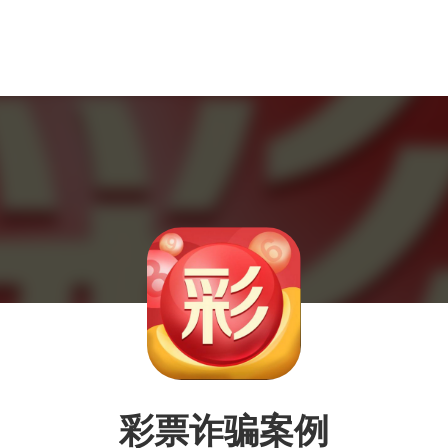
彩票诈骗案例