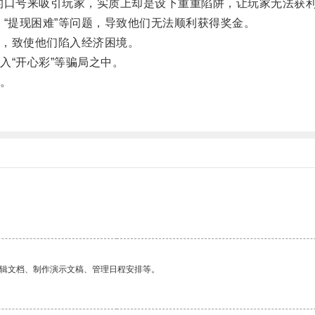
的口号来吸引玩家，实质上却是设下重重陷阱，让玩家无法获
、“提现困难”等问题，导致他们无法顺利获得奖金。
，致使他们陷入经济困境。
“开心彩”等骗局之中。
。
编辑文档、制作演示文稿、管理日程安排等。