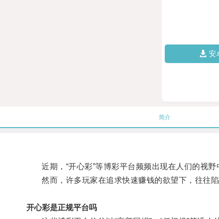
安
简介
近期，“开心彩”等博彩平台频频出现在人们的视野
然而，许多玩家在追求快速赚钱的欲望下，往往陷
开心彩是正规平台吗