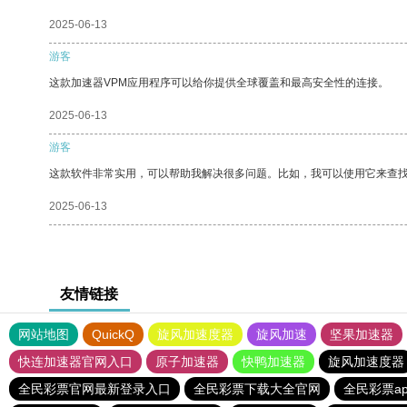
2025-06-13
游客
这款加速器VPM应用程序可以给你提供全球覆盖和最高安全性的连接。
2025-06-13
游客
这款软件非常实用，可以帮助我解决很多问题。比如，我可以使用它来查
2025-06-13
友情链接
网站地图
QuickQ
旋风加速度器
旋风加速
坚果加速器
快连加速器官网入口
原子加速器
快鸭加速器
旋风加速度器
全民彩票官网最新登录入口
全民彩票下载大全官网
全民彩票a