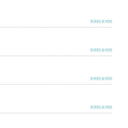
支持
[0]
反对
[0]
支持
[0]
反对
[0]
支持
[0]
反对
[0]
支持
[0]
反对
[0]