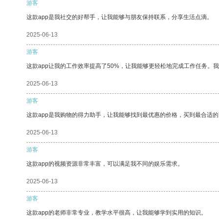
游客
这款app是我社交的好帮手，让我能够与朋友保持联系，分享生活点滴。
2025-06-13
游客
这款app让我的工作效率提高了50%，让我能够更轻松地完成工作任务。
2025-06-13
游客
这款app是我购物的得力助手，让我能够找到最优惠的价格，买到最合适
2025-06-13
游客
这款app的视频资源非常丰富，可以满足我不同的娱乐需求。
2025-06-13
游客
这款app的老师非常专业，教学水平很高，让我能够学到实用的知识。