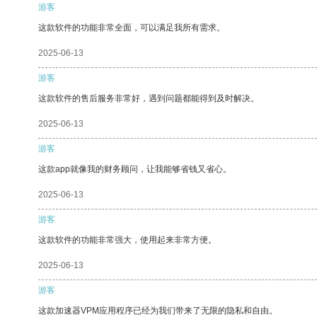
游客
这款软件的功能非常全面，可以满足我所有需求。
2025-06-13
游客
这款软件的售后服务非常好，遇到问题都能得到及时解决。
2025-06-13
游客
这款app就像我的财务顾问，让我能够省钱又省心。
2025-06-13
游客
这款软件的功能非常强大，使用起来非常方便。
2025-06-13
游客
这款加速器VPM应用程序已经为我们带来了无限的隐私和自由。