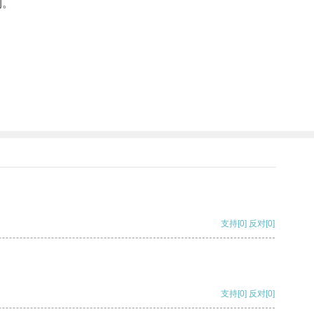
利。
支持
[0]
反对
[0]
支持
[0]
反对
[0]