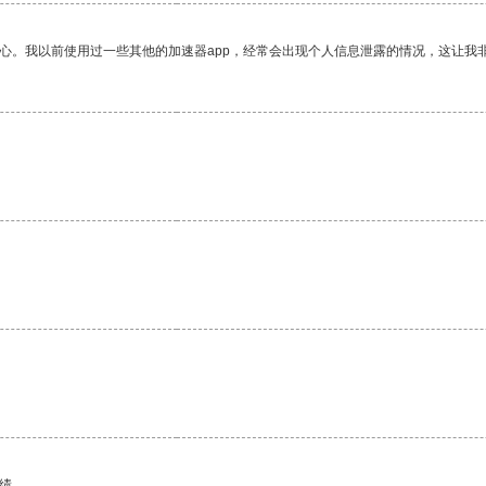
放心。我以前使用过一些其他的加速器app，经常会出现个人信息泄露的情况，这让我
绩。