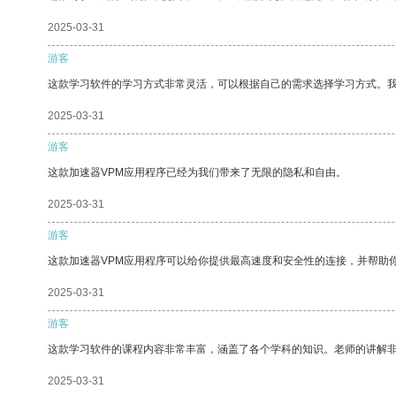
2025-03-31
游客
这款学习软件的学习方式非常灵活，可以根据自己的需求选择学习方式。
2025-03-31
游客
这款加速器VPM应用程序已经为我们带来了无限的隐私和自由。
2025-03-31
游客
这款加速器VPM应用程序可以给你提供最高速度和安全性的连接，并帮助
2025-03-31
游客
这款学习软件的课程内容非常丰富，涵盖了各个学科的知识。老师的讲解
2025-03-31