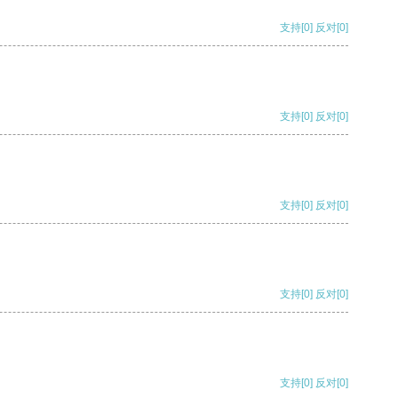
支持
[0]
反对
[0]
支持
[0]
反对
[0]
支持
[0]
反对
[0]
支持
[0]
反对
[0]
支持
[0]
反对
[0]