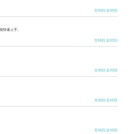
支持
[0]
反对
[0]
能快速上手。
支持
[0]
反对
[0]
支持
[0]
反对
[0]
支持
[0]
反对
[0]
支持
[0]
反对
[0]