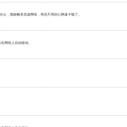
作办公，都能畅享高速网络，再也不用担心网速卡顿了。
你在网络上自由移动。