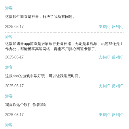
游客
这款软件简直是神器，解决了我所有问题。
2025-05-17
支持
[0]
反对
[0]
游客
这款加速器app简直是居家旅行必备神器，无论是看视频、玩游戏还是工
作办公，都能畅享高速网络，再也不用担心网速卡顿了。
2025-05-17
支持
[0]
反对
[0]
游客
这款app的游戏非常好玩，可以让我消磨时间。
2025-05-17
支持
[0]
反对
[0]
游客
我喜欢这个软件 作者加油
2025-05-17
支持
[0]
反对
[0]
游客