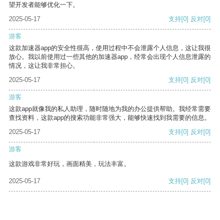
望开发者能够优化一下。
2025-05-17
支持
[0]
反对
[0]
游客
这款加速器app的安全性很高，使用过程中不会泄露个人信息，这让我很
放心。我以前使用过一些其他的加速器app，经常会出现个人信息泄露的
情况，这让我非常担心。
2025-05-17
支持
[0]
反对
[0]
游客
这款app就像我的私人助理，随时随地为我的办公提供帮助。我经常需要
查找资料，这款app的搜索功能非常强大，能够快速找到我需要的信息。
2025-05-17
支持
[0]
反对
[0]
游客
这款游戏非常好玩，画面精美，玩法丰富。
2025-05-17
支持
[0]
反对
[0]