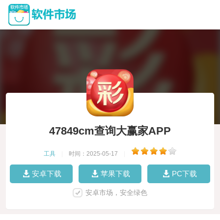
47849cm查询大赢家APP
工具
|
时间：2025-05-17
|
安卓下载
苹果下载
PC下载
安卓市场，安全绿色