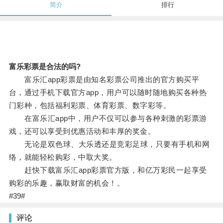
简介
排行
富乐彩票是合法的吗?
富乐汇app彩票是由知名彩票公司推出的官方购买平
台，通过手机下载官方app，用户可以随时随地购买各种热
门彩种，包括福利彩票、体育彩票、数字彩等。
在富乐汇app中，用户不仅可以参与各种刺激的彩票游
戏，还可以享受到优惠活动和丰厚的奖金。
无论是双色球、大乐透还是竞彩足球，只要有手机和网
络，就能轻松购彩，中取大奖。
赶快下载富乐汇app彩票官方版，和亿万彩民一起享受
购彩的乐趣，赢取财富的机会！。
#39#
评论