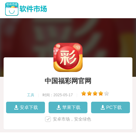
中国福彩网官网
工具
|
时间：2025-05-17
|
安卓下载
苹果下载
PC下载
安卓市场，安全绿色