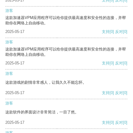
2025-05-17
支持
[0]
反对
[0]
游客
这款加速器VPM应用程序可以给你提供最高速度和安全性的连接，并帮
助你在网络上自由移动。
2025-05-17
支持
[0]
反对
[0]
游客
这款加速器VPM应用程序可以给你提供最高速度和安全性的连接，并帮
助你在网络上自由移动。
2025-05-17
支持
[0]
反对
[0]
游客
这款游戏的剧情非常感人，让我久久不能忘怀。
2025-05-17
支持
[0]
反对
[0]
游客
这款软件的界面设计非常简洁，一目了然。
2025-05-17
支持
[0]
反对
[0]
游客