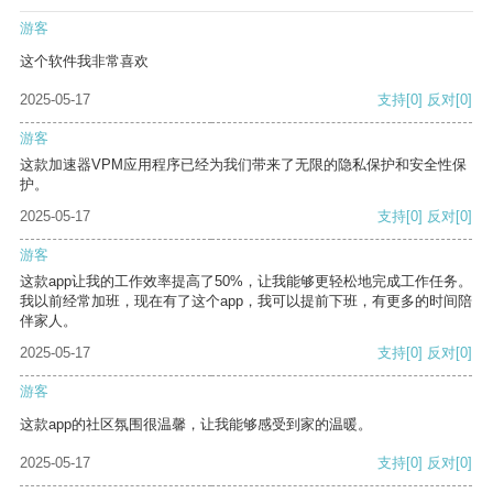
游客
这个软件我非常喜欢
2025-05-17
支持
[0]
反对
[0]
游客
这款加速器VPM应用程序已经为我们带来了无限的隐私保护和安全性保
护。
2025-05-17
支持
[0]
反对
[0]
游客
这款app让我的工作效率提高了50%，让我能够更轻松地完成工作任务。
我以前经常加班，现在有了这个app，我可以提前下班，有更多的时间陪
伴家人。
2025-05-17
支持
[0]
反对
[0]
游客
这款app的社区氛围很温馨，让我能够感受到家的温暖。
2025-05-17
支持
[0]
反对
[0]