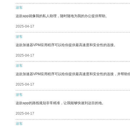
游客
这款app就像我的私人助理，随时随地为我的办公提供帮助。
2025-04-17
游客
这款加速器VPM应用程序可以给你提供最高速度和安全性的连接。
2025-04-17
游客
这款加速器VPM应用程序可以给你提供最高速度和安全性的连接，并帮助
2025-04-17
游客
这款app的路线规划非常精准，让我能够快速到达目的地。
2025-04-17
游客