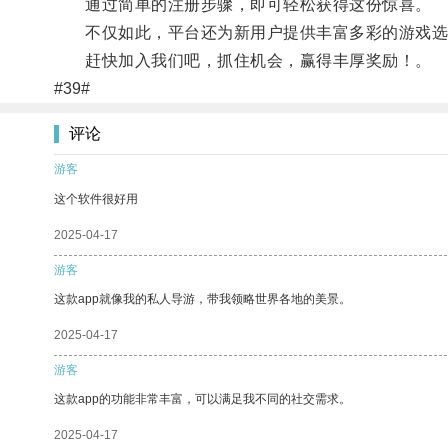
通过简单的注册步骤，即可轻松获得这份惊喜。
不仅如此，平台还为新用户提供丰富多彩的游戏选择
赶快加入我们吧，抓住机会，赢得丰厚奖励！。
#39#
评论
游客
这个软件很好用
2025-04-17
游客
这款app就像我的私人导游，带我领略世界各地的美景。
2025-04-17
游客
这款app的功能非常丰富，可以满足我不同的社交需求。
2025-04-17