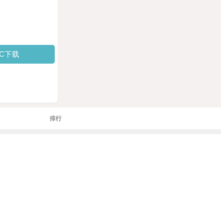
PC下载
排行