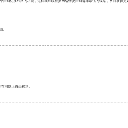
一个自动切换线路的功能，这样就可以根据网络情况自动选择最优的线路，从而获得更
绩。
你在网络上自由移动。