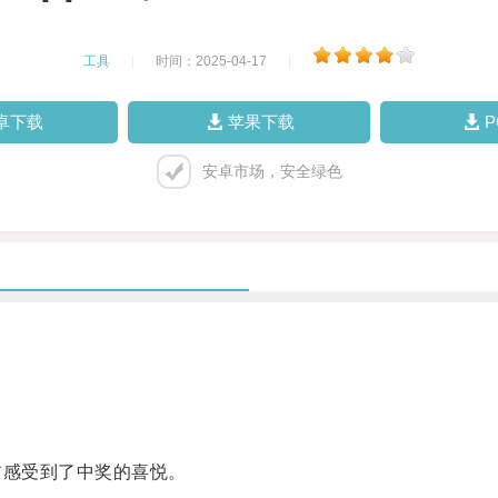
工具
|
时间：2025-04-17
|
卓下载
苹果下载
安卓市场，安全绿色
。
感受到了中奖的喜悦。