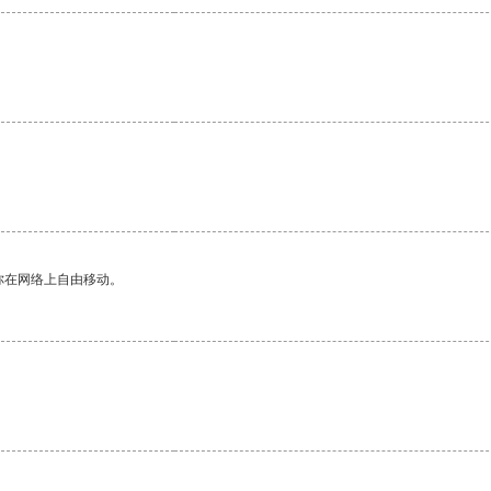
你在网络上自由移动。