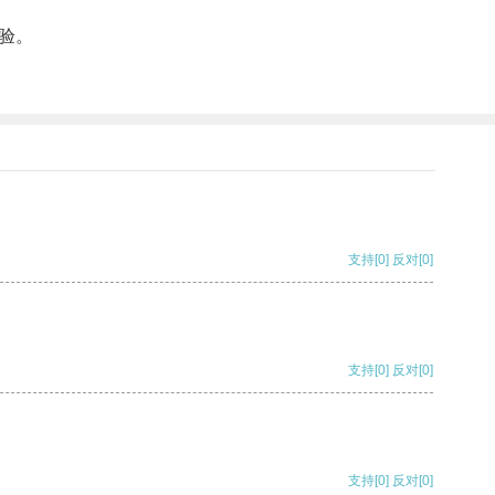
验。
支持
[0]
反对
[0]
支持
[0]
反对
[0]
支持
[0]
反对
[0]