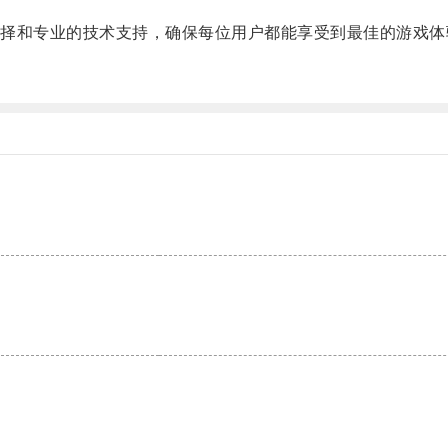
和专业的技术支持，确保每位用户都能享受到最佳的游戏体