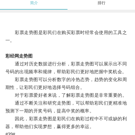
简介
排行
彩票走势图是彩民们在购买彩票时经常会使用的工具之
一。
彩经网走势图
通过对历史数据进行分析，彩票走势图可以展示出不同
号码的出现频率和规律，帮助彩民们更好地把握中奖机会。
彩票走势图可以分析数字的冷热态势，趋势的变化和周
期性，让彩民们更好地选择号码组合。
对于彩票爱好者来说，了解彩票走势图是非常重要的。
通过不断关注和研究走势图，可以帮助彩民们更精准地
预测下一期的开奖号码，提高中奖的概率。
因此，彩票走势图是彩民们在购彩过程中不可或缺的利
器，帮助他们实现梦想，赢得更多的幸运。
#39#