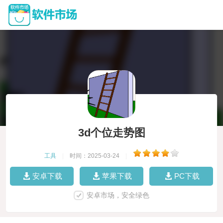
3d个位走势图
工具
|
时间：2025-03-24
|
安卓下载
苹果下载
PC下载
安卓市场，安全绿色