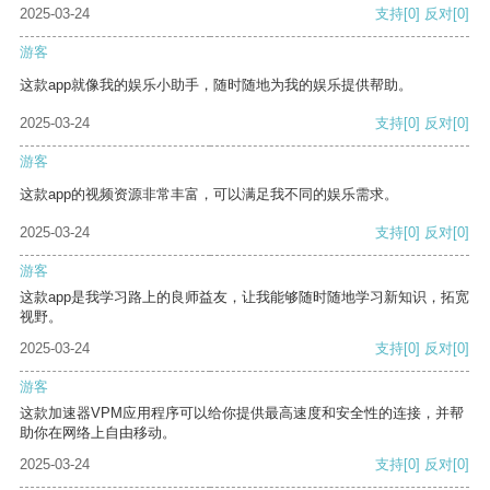
2025-03-24
支持
[0]
反对
[0]
游客
这款app就像我的娱乐小助手，随时随地为我的娱乐提供帮助。
2025-03-24
支持
[0]
反对
[0]
游客
这款app的视频资源非常丰富，可以满足我不同的娱乐需求。
2025-03-24
支持
[0]
反对
[0]
游客
这款app是我学习路上的良师益友，让我能够随时随地学习新知识，拓宽
视野。
2025-03-24
支持
[0]
反对
[0]
游客
这款加速器VPM应用程序可以给你提供最高速度和安全性的连接，并帮
助你在网络上自由移动。
2025-03-24
支持
[0]
反对
[0]