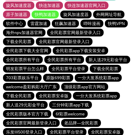
旋风加速度器
快连加速器
快连加速器官网入口
原子加速器
快鸭加速器
旋风加速度器
外网网址导航
软件中心
雷霆加速
狂飙加速器
哔咔漫画
快鸭VPN
海外npv加速器官网
全民彩票官网最新登录入口
下载全民彩票
全民彩票官网最新登录入口
全民彩票下载大全官网
全民彩票app下载安装安卓
全民彩票所有平台
全民彩票所有平台
新人送29元彩金平台
明发彩票平台怎么样
全民彩票平台登录
下载全民彩票
703彩票娱乐平台
原版699彩票
一分大发系统彩票app
welcome盈彩购彩大厅广东
顶级彩票app官方网站
下载全民彩票
全民彩票安卓版
一分大发系统彩票app
新人送29元彩金平台
三分钟彩票app下载
全民彩票版本官方下载
6f彩票welcome
全民彩票官网最新登录入口
老品牌—全民彩票
乐发III500登录入口
全民彩票平台登录
全民彩票安卓版