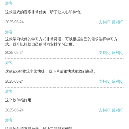
游客
这款游戏的音乐非常优美，听了让人心旷神怡。
2025-03-24
支持
[0]
反对
[0]
游客
这款学习软件的学习方式非常灵活，可以根据自己的需求选择学习方
式。我可以根据自己的时间安排学习进度。
2025-03-24
支持
[0]
反对
[0]
游客
这款app的物流非常快捷，我下单后很快就能收到商品。
2025-03-24
支持
[0]
反对
[0]
游客
这个软件很好用
2025-03-24
支持
[0]
反对
[0]
游客
这款软件简直是神器，解决了我所有问题。