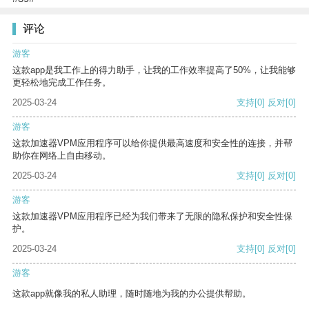
评论
游客
这款app是我工作上的得力助手，让我的工作效率提高了50%，让我能够
更轻松地完成工作任务。
2025-03-24
支持
[0]
反对
[0]
游客
这款加速器VPM应用程序可以给你提供最高速度和安全性的连接，并帮
助你在网络上自由移动。
2025-03-24
支持
[0]
反对
[0]
游客
这款加速器VPM应用程序已经为我们带来了无限的隐私保护和安全性保
护。
2025-03-24
支持
[0]
反对
[0]
游客
这款app就像我的私人助理，随时随地为我的办公提供帮助。