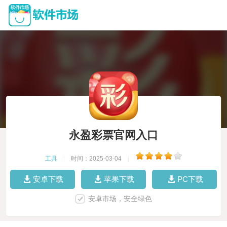
永盈彩票官网入口
工具
|
时间：2025-03-04
|
安卓下载
苹果下载
PC下载
安卓市场，安全绿色