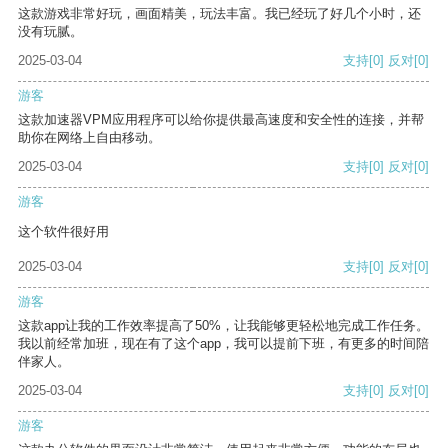
这款游戏非常好玩，画面精美，玩法丰富。我已经玩了好几个小时，还
没有玩腻。
2025-03-04
支持
[0]
反对
[0]
游客
这款加速器VPM应用程序可以给你提供最高速度和安全性的连接，并帮
助你在网络上自由移动。
2025-03-04
支持
[0]
反对
[0]
游客
这个软件很好用
2025-03-04
支持
[0]
反对
[0]
游客
这款app让我的工作效率提高了50%，让我能够更轻松地完成工作任务。
我以前经常加班，现在有了这个app，我可以提前下班，有更多的时间陪
伴家人。
2025-03-04
支持
[0]
反对
[0]
游客