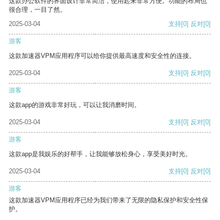
这款办公软件的界面设计非常简洁，使用起来非常方便。功能的布局也
很合理，一目了然。
2025-03-04
支持
[0]
反对
[0]
游客
这款加速器VPM应用程序可以给你提供最高速度和安全性的连接。
2025-03-04
支持
[0]
反对
[0]
游客
这款app的游戏非常好玩，可以让我消磨时间。
2025-03-04
支持
[0]
反对
[0]
游客
这款app是我娱乐的好帮手，让我能够放松身心，享受美好时光。
2025-03-04
支持
[0]
反对
[0]
游客
这款加速器VPM应用程序已经为我们带来了无限的隐私保护和安全性保
护。