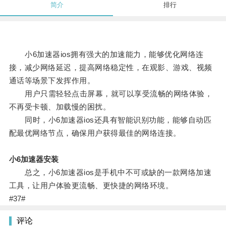
简介
排行
小6加速器ios拥有强大的加速能力，能够优化网络连
接，减少网络延迟，提高网络稳定性，在观影、游戏、视频
通话等场景下发挥作用。
用户只需轻轻点击屏幕，就可以享受流畅的网络体验，
不再受卡顿、加载慢的困扰。
同时，小6加速器ios还具有智能识别功能，能够自动匹
配最优网络节点，确保用户获得最佳的网络连接。
小6加速器安装
总之，小6加速器ios是手机中不可或缺的一款网络加速
工具，让用户体验更流畅、更快捷的网络环境。
#37#
评论