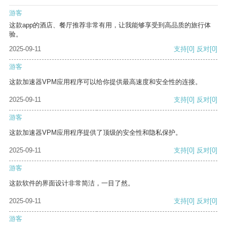
游客
这款app的酒店、餐厅推荐非常有用，让我能够享受到高品质的旅行体
验。
2025-09-11
支持
[0]
反对
[0]
游客
这款加速器VPM应用程序可以给你提供最高速度和安全性的连接。
2025-09-11
支持
[0]
反对
[0]
游客
这款加速器VPM应用程序提供了顶级的安全性和隐私保护。
2025-09-11
支持
[0]
反对
[0]
游客
这款软件的界面设计非常简洁，一目了然。
2025-09-11
支持
[0]
反对
[0]
游客