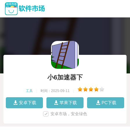
小6加速器下
工具
|
时间：2025-09-11
|
安卓下载
苹果下载
PC下载
安卓市场，安全绿色