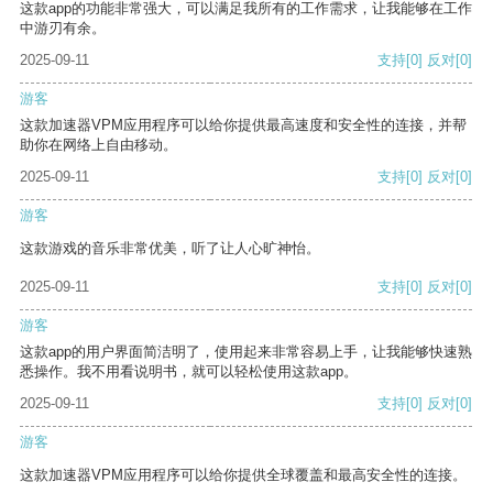
这款app的功能非常强大，可以满足我所有的工作需求，让我能够在工作
中游刃有余。
2025-09-11
支持
[0]
反对
[0]
游客
这款加速器VPM应用程序可以给你提供最高速度和安全性的连接，并帮
助你在网络上自由移动。
2025-09-11
支持
[0]
反对
[0]
游客
这款游戏的音乐非常优美，听了让人心旷神怡。
2025-09-11
支持
[0]
反对
[0]
游客
这款app的用户界面简洁明了，使用起来非常容易上手，让我能够快速熟
悉操作。我不用看说明书，就可以轻松使用这款app。
2025-09-11
支持
[0]
反对
[0]
游客
这款加速器VPM应用程序可以给你提供全球覆盖和最高安全性的连接。