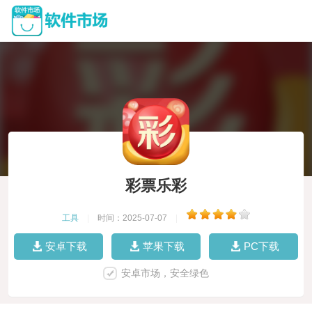
彩票乐彩
工具
|
时间：2025-07-07
|
安卓下载
苹果下载
PC下载
安卓市场，安全绿色