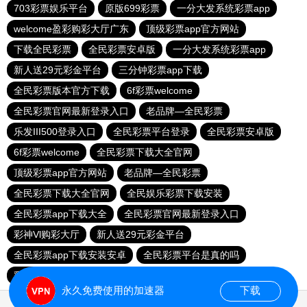
703彩票娱乐平台
原版699彩票
一分大发系统彩票app
welcome盈彩购彩大厅广东
顶级彩票app官方网站
下载全民彩票
全民彩票安卓版
一分大发系统彩票app
新人送29元彩金平台
三分钟彩票app下载
全民彩票版本官方下载
6f彩票welcome
全民彩票官网最新登录入口
老品牌—全民彩票
乐发III500登录入口
全民彩票平台登录
全民彩票安卓版
6f彩票welcome
全民彩票下载大全官网
顶级彩票app官方网站
老品牌—全民彩票
全民彩票下载大全官网
全民娱乐彩票下载安装
全民彩票app下载大全
全民彩票官网最新登录入口
彩神Vl购彩大厅
新人送29元彩金平台
全民彩票app下载安装安卓
全民彩票平台是真的吗
彩神Vl购彩大厅
全民彩票版本官方下载
永久免费使用的加速器
下载