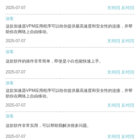
2025-07-07
支持
[0]
反对
[0]
游客
这款加速器VPM应用程序可以给你提供最高速度和安全性的连接，并帮
助你在网络上自由移动。
2025-07-07
支持
[0]
反对
[0]
游客
这款软件的操作非常简单，即使是小白也能快速上手。
2025-07-07
支持
[0]
反对
[0]
游客
这款加速器VPM应用程序可以给你提供最高速度和安全性的连接，并帮
助你在网络上自由移动。
2025-07-07
支持
[0]
反对
[0]
游客
这款软件非常实用，可以帮助我解决很多问题。
2025-07-07
支持
[0]
反对
[0]