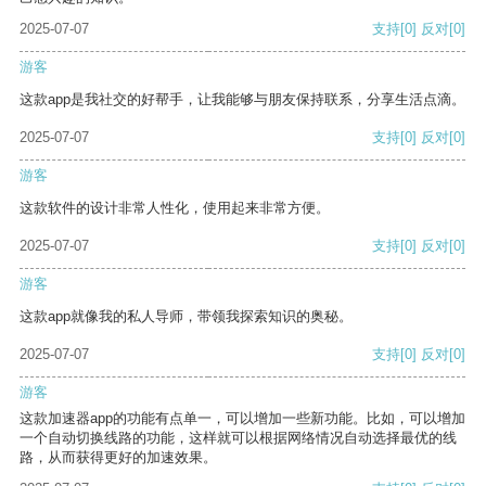
2025-07-07
支持
[0]
反对
[0]
游客
这款app是我社交的好帮手，让我能够与朋友保持联系，分享生活点滴。
2025-07-07
支持
[0]
反对
[0]
游客
这款软件的设计非常人性化，使用起来非常方便。
2025-07-07
支持
[0]
反对
[0]
游客
这款app就像我的私人导师，带领我探索知识的奥秘。
2025-07-07
支持
[0]
反对
[0]
游客
这款加速器app的功能有点单一，可以增加一些新功能。比如，可以增加
一个自动切换线路的功能，这样就可以根据网络情况自动选择最优的线
路，从而获得更好的加速效果。