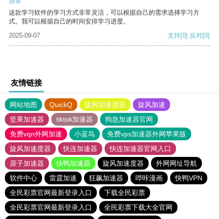
游客
这款学习软件的学习方式非常灵活，可以根据自己的需求选择学习方
式。我可以根据自己的时间安排学习进度。
2025-09-07
支持
[0]
反对
[0]
友情链接
网站地图
QuickQ
旋风加速度器
旋风加速
坚果加速器
tiktok加速器
狗急加速器官网
免费vqn外网加速
小蓝鸟
免费vps加速器外网苹果版
旋风加速度器
快连加速器
快连加速器官网入口
原子加速器
快鸭加速器
旋风加速度器
外网网址导航
软件中心
雷霆加速
狂飙加速器
哔咔漫画
快鸭VPN
全民彩票官网最新登录入口
下载全民彩票
全民彩票官网最新登录入口
全民彩票下载大全官网