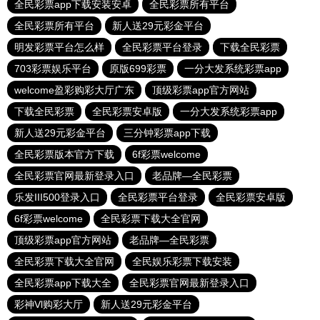
全民彩票app下载安装安卓
全民彩票所有平台
全民彩票所有平台
新人送29元彩金平台
明发彩票平台怎么样
全民彩票平台登录
下载全民彩票
703彩票娱乐平台
原版699彩票
一分大发系统彩票app
welcome盈彩购彩大厅广东
顶级彩票app官方网站
下载全民彩票
全民彩票安卓版
一分大发系统彩票app
新人送29元彩金平台
三分钟彩票app下载
全民彩票版本官方下载
6f彩票welcome
全民彩票官网最新登录入口
老品牌—全民彩票
乐发III500登录入口
全民彩票平台登录
全民彩票安卓版
6f彩票welcome
全民彩票下载大全官网
顶级彩票app官方网站
老品牌—全民彩票
全民彩票下载大全官网
全民娱乐彩票下载安装
全民彩票app下载大全
全民彩票官网最新登录入口
彩神Vl购彩大厅
新人送29元彩金平台