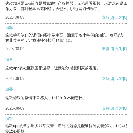
这款加速器app简直是居家旅行必备神器，无论是看视频、玩游戏还是工
作办公，都能畅享高速网络，再也不用担心网速卡顿了。
2025-08-09
支持
[0]
反对
[0]
游客
这款学习软件的课程内容非常丰富，涵盖了各个学科的知识。老师的讲
解非常生动，让我能够轻松理解知识点。
2025-08-09
支持
[0]
反对
[0]
游客
这款app的社区氛围很温馨，让我能够感受到家的温暖。
2025-08-09
支持
[0]
反对
[0]
游客
这款游戏的剧情非常感人，让我久久不能忘怀。
2025-08-09
支持
[0]
反对
[0]
游客
这款app的售后服务非常完善，遇到问题总是能够得到妥善解决，让我能
够放心购物。