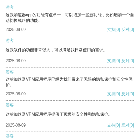
游客
这款加速器app的功能有点单一，可以增加一些新功能，比如增加一个自
动切换线路的功能。
2025-08-09
支持
[0]
反对
[0]
游客
这款软件的功能非常强大，可以满足我日常使用的需求。
2025-08-09
支持
[0]
反对
[0]
游客
这款加速器VPM应用程序已经为我们带来了无限的隐私保护和安全性保
护。
2025-08-09
支持
[0]
反对
[0]
游客
这款加速器VPM应用程序提供了顶级的安全性和隐私保护。
2025-08-09
支持
[0]
反对
[0]
游客