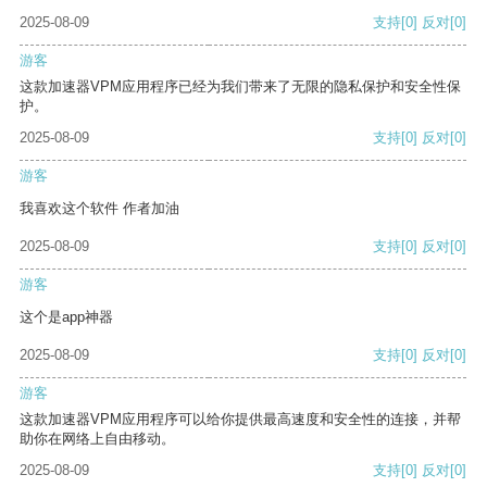
2025-08-09
支持
[0]
反对
[0]
游客
这款加速器VPM应用程序已经为我们带来了无限的隐私保护和安全性保
护。
2025-08-09
支持
[0]
反对
[0]
游客
我喜欢这个软件 作者加油
2025-08-09
支持
[0]
反对
[0]
游客
这个是app神器
2025-08-09
支持
[0]
反对
[0]
游客
这款加速器VPM应用程序可以给你提供最高速度和安全性的连接，并帮
助你在网络上自由移动。
2025-08-09
支持
[0]
反对
[0]