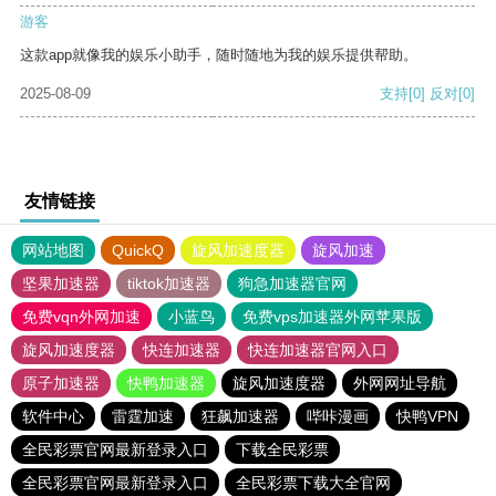
游客
这款app就像我的娱乐小助手，随时随地为我的娱乐提供帮助。
2025-08-09
支持
[0]
反对
[0]
友情链接
网站地图
QuickQ
旋风加速度器
旋风加速
坚果加速器
tiktok加速器
狗急加速器官网
免费vqn外网加速
小蓝鸟
免费vps加速器外网苹果版
旋风加速度器
快连加速器
快连加速器官网入口
原子加速器
快鸭加速器
旋风加速度器
外网网址导航
软件中心
雷霆加速
狂飙加速器
哔咔漫画
快鸭VPN
全民彩票官网最新登录入口
下载全民彩票
全民彩票官网最新登录入口
全民彩票下载大全官网