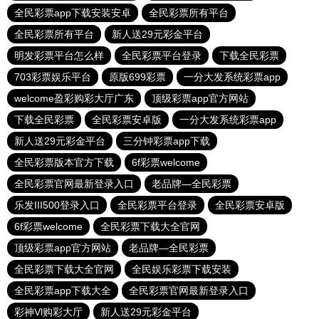
全民彩票app下载安装安卓
全民彩票所有平台
全民彩票所有平台
新人送29元彩金平台
明发彩票平台怎么样
全民彩票平台登录
下载全民彩票
703彩票娱乐平台
原版699彩票
一分大发系统彩票app
welcome盈彩购彩大厅广东
顶级彩票app官方网站
下载全民彩票
全民彩票安卓版
一分大发系统彩票app
新人送29元彩金平台
三分钟彩票app下载
全民彩票版本官方下载
6f彩票welcome
全民彩票官网最新登录入口
老品牌—全民彩票
乐发III500登录入口
全民彩票平台登录
全民彩票安卓版
6f彩票welcome
全民彩票下载大全官网
顶级彩票app官方网站
老品牌—全民彩票
全民彩票下载大全官网
全民娱乐彩票下载安装
全民彩票app下载大全
全民彩票官网最新登录入口
彩神Vl购彩大厅
新人送29元彩金平台