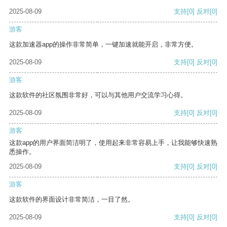
2025-08-09
支持
[0]
反对
[0]
游客
这款加速器app的操作非常简单，一键加速就能开启，非常方便。
2025-08-09
支持
[0]
反对
[0]
游客
这款软件的社区氛围非常好，可以与其他用户交流学习心得。
2025-08-09
支持
[0]
反对
[0]
游客
这款app的用户界面简洁明了，使用起来非常容易上手，让我能够快速熟
悉操作。
2025-08-09
支持
[0]
反对
[0]
游客
这款软件的界面设计非常简洁，一目了然。
2025-08-09
支持
[0]
反对
[0]