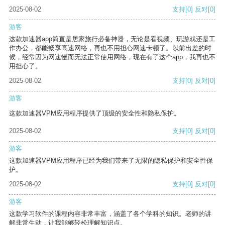
2025-08-02
支持
[0]
反对
[0]
游客
这款加速器app简直是居家旅行必备神器，无论是看视频、玩游戏还是工
作办公，都能畅享高速网络，再也不用担心网速卡顿了。以前出差的时
候，经常因为网速慢而无法正常使用网络，现在有了这个app，我再也不
用担心了。
2025-08-02
支持
[0]
反对
[0]
游客
这款加速器VPM应用程序提供了顶级的安全性和隐私保护。
2025-08-02
支持
[0]
反对
[0]
游客
这款加速器VPM应用程序已经为我们带来了无限的隐私保护和安全性保
护。
2025-08-02
支持
[0]
反对
[0]
游客
这款学习软件的课程内容非常丰富，涵盖了各个学科的知识。老师的讲
解非常生动，让我能够轻松理解知识点。