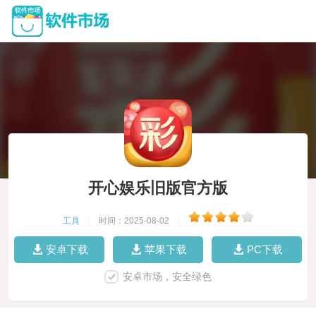
开心娱乐旧版官方版
工具
|
时间：2025-08-02
|
安卓下载
苹果下载
PC下载
安卓市场，安全绿色