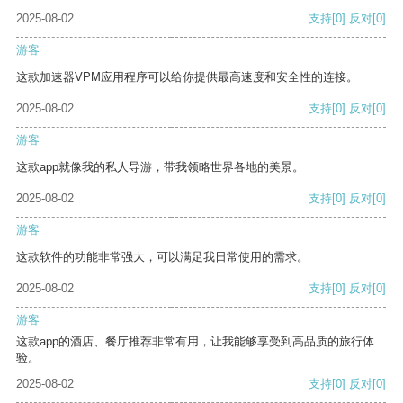
2025-08-02
支持
[0]
反对
[0]
游客
这款加速器VPM应用程序可以给你提供最高速度和安全性的连接。
2025-08-02
支持
[0]
反对
[0]
游客
这款app就像我的私人导游，带我领略世界各地的美景。
2025-08-02
支持
[0]
反对
[0]
游客
这款软件的功能非常强大，可以满足我日常使用的需求。
2025-08-02
支持
[0]
反对
[0]
游客
这款app的酒店、餐厅推荐非常有用，让我能够享受到高品质的旅行体
验。
2025-08-02
支持
[0]
反对
[0]