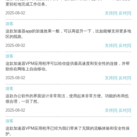
更轻松地完成工作任务。
2025-08-02
支持
[0]
反对
[0]
游客
这款加速器app的加速效果一般，可以再提升一下，比如能够支持更多地
区的线路。
2025-08-02
支持
[0]
反对
[0]
游客
这款加速器VPM应用程序可以给你提供最高速度和安全性的连接，并帮
助你在网络上自由移动。
2025-08-02
支持
[0]
反对
[0]
游客
这款办公软件的界面设计非常简洁，使用起来非常方便。功能的布局也
很合理，一目了然。
2025-08-02
支持
[0]
反对
[0]
游客
这款加速器VPM应用程序已经为我们带来了无限的流畅体验和安全性保
护。