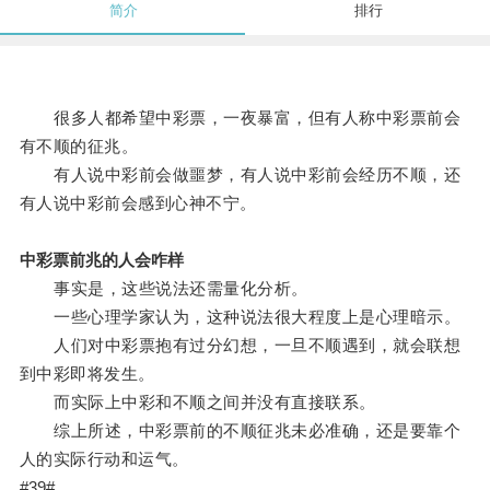
简介
排行
很多人都希望中彩票，一夜暴富，但有人称中彩票前会
有不顺的征兆。
有人说中彩前会做噩梦，有人说中彩前会经历不顺，还
有人说中彩前会感到心神不宁。
中彩票前兆的人会咋样
事实是，这些说法还需量化分析。
一些心理学家认为，这种说法很大程度上是心理暗示。
人们对中彩票抱有过分幻想，一旦不顺遇到，就会联想
到中彩即将发生。
而实际上中彩和不顺之间并没有直接联系。
综上所述，中彩票前的不顺征兆未必准确，还是要靠个
人的实际行动和运气。
#39#