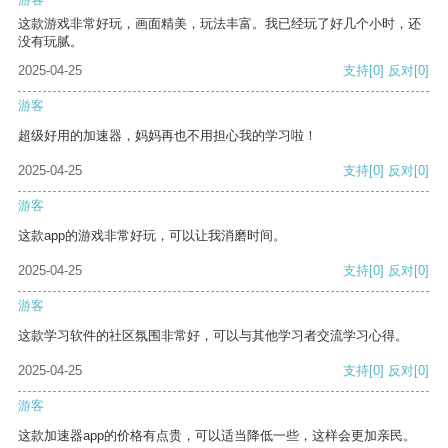
这款游戏非常好玩，画面精美，玩法丰富。我已经玩了好几个小时，还
没有玩腻。
2025-04-25
支持
[0]
反对
[0]
游客
超级好用的加速器，妈妈再也不用担心我的学习啦！
2025-04-25
支持
[0]
反对
[0]
游客
这款app的游戏非常好玩，可以让我消磨时间。
2025-04-25
支持
[0]
反对
[0]
游客
这款学习软件的社区氛围非常好，可以与其他学习者交流学习心得。
2025-04-25
支持
[0]
反对
[0]
游客
这款加速器app的价格有点贵，可以适当降低一些，这样会更加亲民。