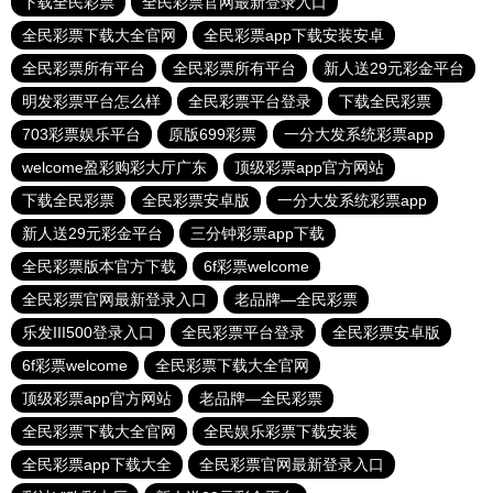
下载全民彩票
全民彩票官网最新登录入口
全民彩票下载大全官网
全民彩票app下载安装安卓
全民彩票所有平台
全民彩票所有平台
新人送29元彩金平台
明发彩票平台怎么样
全民彩票平台登录
下载全民彩票
703彩票娱乐平台
原版699彩票
一分大发系统彩票app
welcome盈彩购彩大厅广东
顶级彩票app官方网站
下载全民彩票
全民彩票安卓版
一分大发系统彩票app
新人送29元彩金平台
三分钟彩票app下载
全民彩票版本官方下载
6f彩票welcome
全民彩票官网最新登录入口
老品牌—全民彩票
乐发III500登录入口
全民彩票平台登录
全民彩票安卓版
6f彩票welcome
全民彩票下载大全官网
顶级彩票app官方网站
老品牌—全民彩票
全民彩票下载大全官网
全民娱乐彩票下载安装
全民彩票app下载大全
全民彩票官网最新登录入口