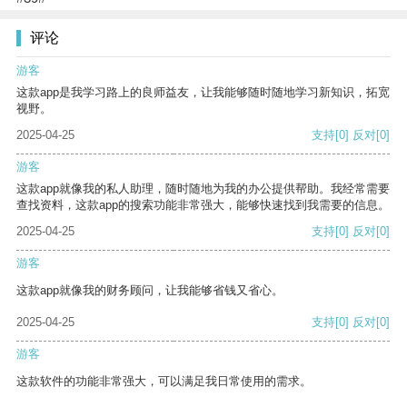
评论
游客
这款app是我学习路上的良师益友，让我能够随时随地学习新知识，拓宽
视野。
2025-04-25
支持
[0]
反对
[0]
游客
这款app就像我的私人助理，随时随地为我的办公提供帮助。我经常需要
查找资料，这款app的搜索功能非常强大，能够快速找到我需要的信息。
2025-04-25
支持
[0]
反对
[0]
游客
这款app就像我的财务顾问，让我能够省钱又省心。
2025-04-25
支持
[0]
反对
[0]
游客
这款软件的功能非常强大，可以满足我日常使用的需求。