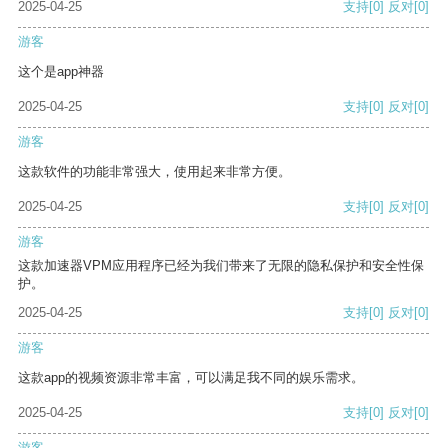
2025-04-25
支持
[0]
反对
[0]
游客
这个是app神器
2025-04-25
支持
[0]
反对
[0]
游客
这款软件的功能非常强大，使用起来非常方便。
2025-04-25
支持
[0]
反对
[0]
游客
这款加速器VPM应用程序已经为我们带来了无限的隐私保护和安全性保
护。
2025-04-25
支持
[0]
反对
[0]
游客
这款app的视频资源非常丰富，可以满足我不同的娱乐需求。
2025-04-25
支持
[0]
反对
[0]
游客