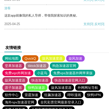
游客
这款app就像我的私人导师，带领我探索知识的奥秘。
2025-04-25
支持
[0]
反对
[0]
友情链接
网站地图
QuickQ
旋风加速度器
旋风加速
坚果加速器
tiktok加速器
狗急加速器官网
免费vqn外网加速
小蓝鸟
免费vps加速器外网苹果版
旋风加速度器
快连加速器
快连加速器官网入口
原子加速器
快鸭加速器
旋风加速度器
外网网址导航
软件中心
雷霆加速
狂飙加速器
哔咔漫画
快鸭VPN
海外npv加速器官网
全民彩票官网最新登录入口