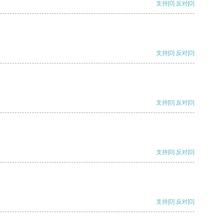
支持
[0]
反对
[0]
支持
[0]
反对
[0]
支持
[0]
反对
[0]
支持
[0]
反对
[0]
支持
[0]
反对
[0]