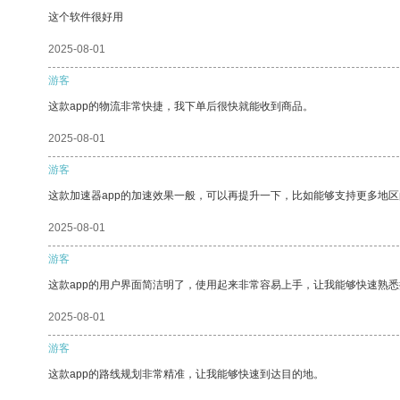
这个软件很好用
2025-08-01
游客
这款app的物流非常快捷，我下单后很快就能收到商品。
2025-08-01
游客
这款加速器app的加速效果一般，可以再提升一下，比如能够支持更多地
2025-08-01
游客
这款app的用户界面简洁明了，使用起来非常容易上手，让我能够快速熟
2025-08-01
游客
这款app的路线规划非常精准，让我能够快速到达目的地。