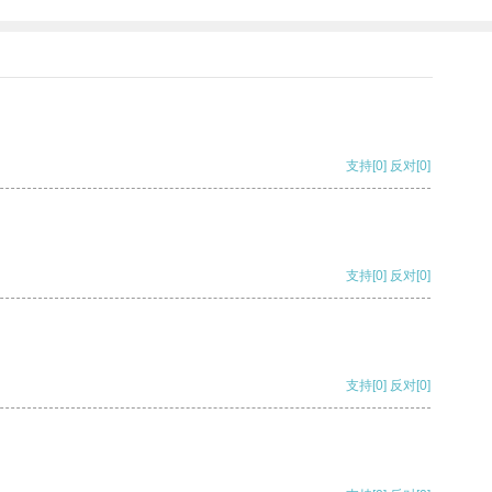
支持
[0]
反对
[0]
支持
[0]
反对
[0]
支持
[0]
反对
[0]