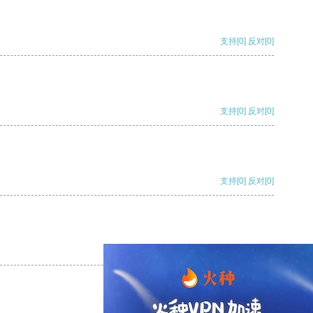
支持
[0]
反对
[0]
支持
[0]
反对
[0]
支持
[0]
反对
[0]
支持
[0]
反对
[0]