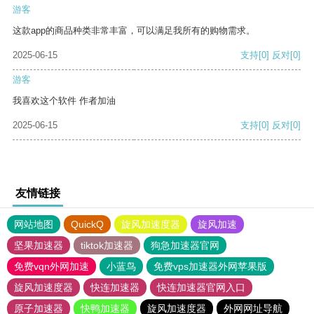
游客
这款app的商品种类非常丰富，可以满足我所有的购物需求。
2025-06-15
支持
[0]
反对
[0]
游客
我喜欢这个软件 作者加油
2025-06-15
支持
[0]
反对
[0]
友情链接
网站地图
QuickQ
旋风加速度器
旋风加速
坚果加速器
tiktok加速器
狗急加速器官网
免费vqn外网加速
小蓝鸟
免费vps加速器外网苹果版
旋风加速度器
快连加速器
快连加速器官网入口
原子加速器
快鸭加速器
旋风加速度器
外网网址导航