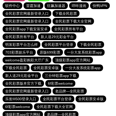
软件中心
雷霆加速
狂飙加速器
哔咔漫画
快鸭VPN
全民彩票官网最新登录入口
下载全民彩票
全民彩票官网最新登录入口
全民彩票下载大全官网
全民彩票app下载安装安卓
全民彩票所有平台
全民彩票所有平台
新人送29元彩金平台
明发彩票平台怎么样
全民彩票平台登录
下载全民彩票
703彩票娱乐平台
原版699彩票
一分大发系统彩票app
welcome盈彩购彩大厅广东
顶级彩票app官方网站
下载全民彩票
全民彩票安卓版
一分大发系统彩票app
新人送29元彩金平台
三分钟彩票app下载
全民彩票版本官方下载
6f彩票welcome
全民彩票官网最新登录入口
老品牌—全民彩票
乐发III500登录入口
全民彩票平台登录
全民彩票安卓版
6f彩票welcome
全民彩票下载大全官网
顶级彩票app官方网站
老品牌—全民彩票