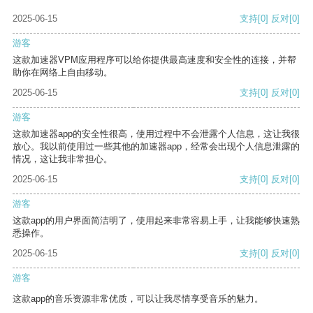
2025-06-15
支持
[0]
反对
[0]
游客
这款加速器VPM应用程序可以给你提供最高速度和安全性的连接，并帮
助你在网络上自由移动。
2025-06-15
支持
[0]
反对
[0]
游客
这款加速器app的安全性很高，使用过程中不会泄露个人信息，这让我很
放心。我以前使用过一些其他的加速器app，经常会出现个人信息泄露的
情况，这让我非常担心。
2025-06-15
支持
[0]
反对
[0]
游客
这款app的用户界面简洁明了，使用起来非常容易上手，让我能够快速熟
悉操作。
2025-06-15
支持
[0]
反对
[0]
游客
这款app的音乐资源非常优质，可以让我尽情享受音乐的魅力。