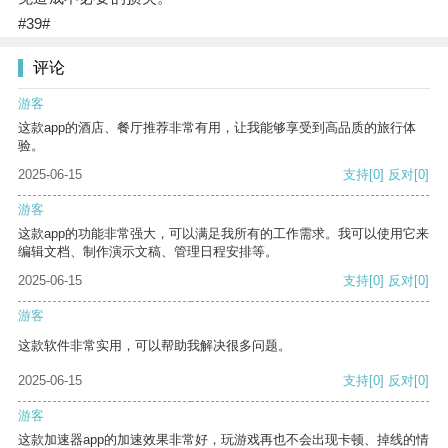
#39#
评论
游客
这款app的酒店、餐厅推荐非常有用，让我能够享受到高品质的旅行体
验。
2025-06-15
支持
[0]
反对
[0]
游客
这款app的功能非常强大，可以满足我所有的工作需求。我可以使用它来
编辑文档、制作演示文稿、管理日程安排等。
2025-06-15
支持
[0]
反对
[0]
游客
这款软件非常实用，可以帮助我解决很多问题。
2025-06-15
支持
[0]
反对
[0]
游客
这款加速器app的加速效果非常好，玩游戏再也不会出现卡顿、掉线的情