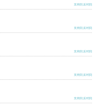
支持
[0]
反对
[0]
支持
[0]
反对
[0]
支持
[0]
反对
[0]
支持
[0]
反对
[0]
支持
[0]
反对
[0]