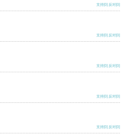
支持
[0]
反对
[0]
支持
[0]
反对
[0]
支持
[0]
反对
[0]
支持
[0]
反对
[0]
支持
[0]
反对
[0]