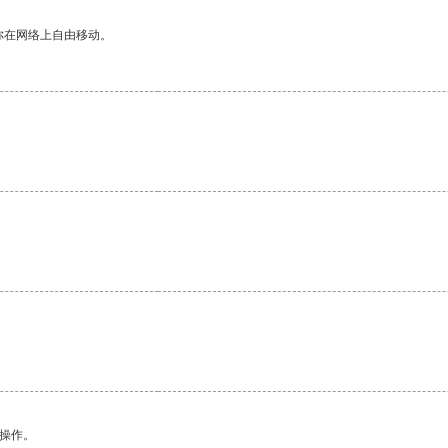
你在网络上自由移动。
悉操作。