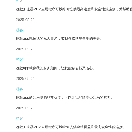
游客
这款加速器VPM应用程序可以给你提供最高速度和安全性的连接，并帮助
2025-05-21
游客
这款app就像我的私人导游，带我领略世界各地的美景。
2025-05-21
游客
这款app就像我的财务顾问，让我能够省钱又省心。
2025-05-21
游客
这款app的音乐资源非常优质，可以让我尽情享受音乐的魅力。
2025-05-21
游客
这款加速器VPM应用程序可以给你提供全球覆盖和最高安全性的连接。