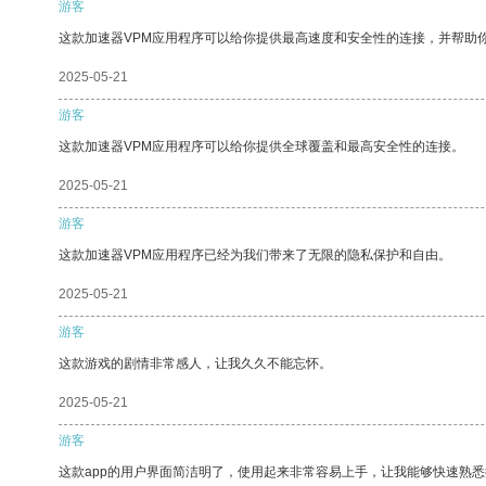
游客
这款加速器VPM应用程序可以给你提供最高速度和安全性的连接，并帮助
2025-05-21
游客
这款加速器VPM应用程序可以给你提供全球覆盖和最高安全性的连接。
2025-05-21
游客
这款加速器VPM应用程序已经为我们带来了无限的隐私保护和自由。
2025-05-21
游客
这款游戏的剧情非常感人，让我久久不能忘怀。
2025-05-21
游客
这款app的用户界面简洁明了，使用起来非常容易上手，让我能够快速熟