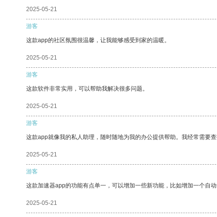
2025-05-21
游客
这款app的社区氛围很温馨，让我能够感受到家的温暖。
2025-05-21
游客
这款软件非常实用，可以帮助我解决很多问题。
2025-05-21
游客
这款app就像我的私人助理，随时随地为我的办公提供帮助。我经常需要查
2025-05-21
游客
这款加速器app的功能有点单一，可以增加一些新功能，比如增加一个自
2025-05-21