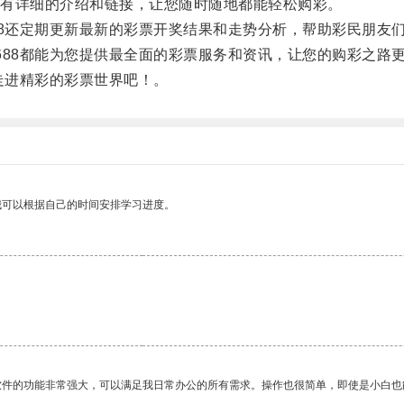
有详细的介绍和链接，让您随时随地都能轻松购彩。
8还定期更新最新的彩票开奖结果和走势分析，帮助彩民朋友
88都能为您提供最全面的彩票服务和资讯，让您的购彩之路
走进精彩的彩票世界吧！。
我可以根据自己的时间安排学习进度。
软件的功能非常强大，可以满足我日常办公的所有需求。操作也很简单，即使是小白也