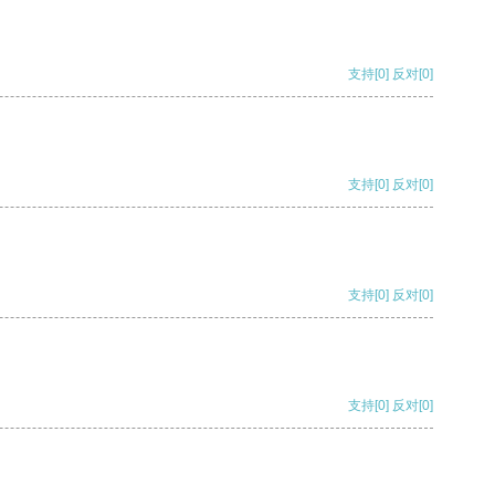
支持
[0]
反对
[0]
支持
[0]
反对
[0]
支持
[0]
反对
[0]
支持
[0]
反对
[0]