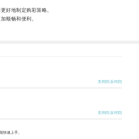
们更好地制定购彩策略。
更加顺畅和便利。
支持
[0]
反对
[0]
支持
[0]
反对
[0]
能快速上手。