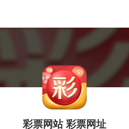
彩票网站 彩票网址