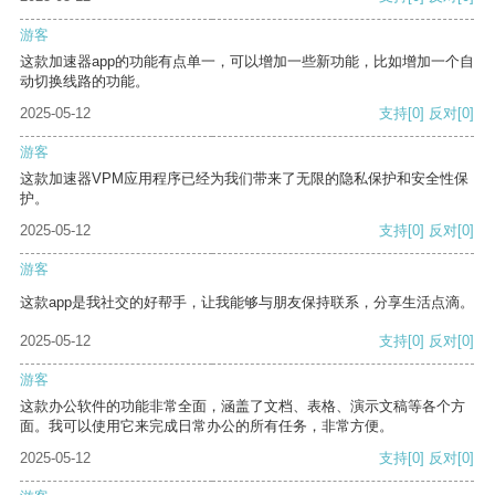
游客
这款加速器app的功能有点单一，可以增加一些新功能，比如增加一个自
动切换线路的功能。
2025-05-12
支持
[0]
反对
[0]
游客
这款加速器VPM应用程序已经为我们带来了无限的隐私保护和安全性保
护。
2025-05-12
支持
[0]
反对
[0]
游客
这款app是我社交的好帮手，让我能够与朋友保持联系，分享生活点滴。
2025-05-12
支持
[0]
反对
[0]
游客
这款办公软件的功能非常全面，涵盖了文档、表格、演示文稿等各个方
面。我可以使用它来完成日常办公的所有任务，非常方便。
2025-05-12
支持
[0]
反对
[0]