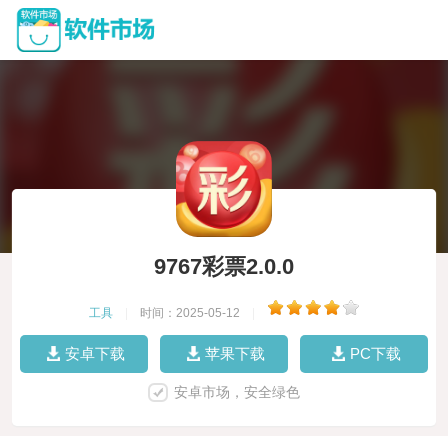
9767彩票2.0.0
工具
|
时间：2025-05-12
|
安卓下载
苹果下载
PC下载
安卓市场，安全绿色