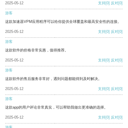
2025-05-12
支持
[0]
反对
[0]
游客
这款加速器VPM应用程序可以给你提供全球覆盖和最高安全性的连接。
2025-05-12
支持
[0]
反对
[0]
游客
这款软件的价格非常实惠，值得推荐。
2025-05-12
支持
[0]
反对
[0]
游客
这款软件的售后服务非常好，遇到问题都能得到及时解决。
2025-05-12
支持
[0]
反对
[0]
游客
这款app的用户评论非常真实，可以帮助我做出更准确的选择。
2025-05-12
支持
[0]
反对
[0]
游客