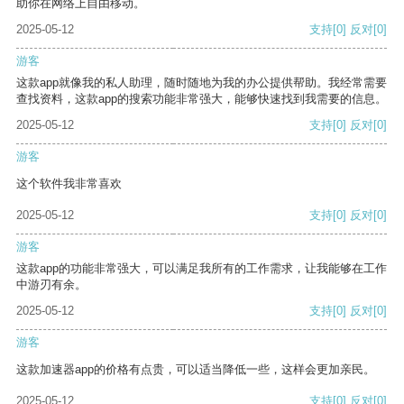
助你在网络上自由移动。
2025-05-12
支持
[0]
反对
[0]
游客
这款app就像我的私人助理，随时随地为我的办公提供帮助。我经常需要
查找资料，这款app的搜索功能非常强大，能够快速找到我需要的信息。
2025-05-12
支持
[0]
反对
[0]
游客
这个软件我非常喜欢
2025-05-12
支持
[0]
反对
[0]
游客
这款app的功能非常强大，可以满足我所有的工作需求，让我能够在工作
中游刃有余。
2025-05-12
支持
[0]
反对
[0]
游客
这款加速器app的价格有点贵，可以适当降低一些，这样会更加亲民。
2025-05-12
支持
[0]
反对
[0]