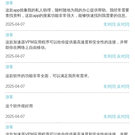
游客
这款app就像我的私人助理，随时随地为我的办公提供帮助。我经常需要
查找资料，这款app的搜索功能非常强大，能够快速找到我需要的信息。
2025-04-07
支持
[0]
反对
[0]
游客
这款加速器VPM应用程序可以给你提供最高速度和安全性的连接，并帮
助你在网络上自由移动。
2025-04-07
支持
[0]
反对
[0]
游客
这款软件的功能非常全面，可以满足我所有需求。
2025-04-07
支持
[0]
反对
[0]
游客
这个软件很好用
2025-04-07
支持
[0]
反对
[0]
游客
这款加速器VPM应用程序可以给你提供最高速度和安全性的连接，并帮