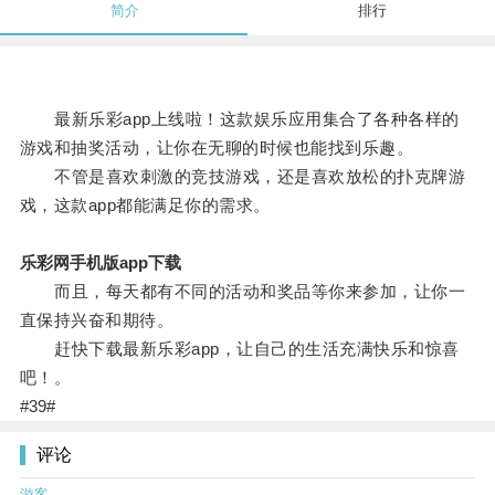
简介
排行
最新乐彩app上线啦！这款娱乐应用集合了各种各样的
游戏和抽奖活动，让你在无聊的时候也能找到乐趣。
不管是喜欢刺激的竞技游戏，还是喜欢放松的扑克牌游
戏，这款app都能满足你的需求。
乐彩网手机版app下载
而且，每天都有不同的活动和奖品等你来参加，让你一
直保持兴奋和期待。
赶快下载最新乐彩app，让自己的生活充满快乐和惊喜
吧！。
#39#
评论
游客