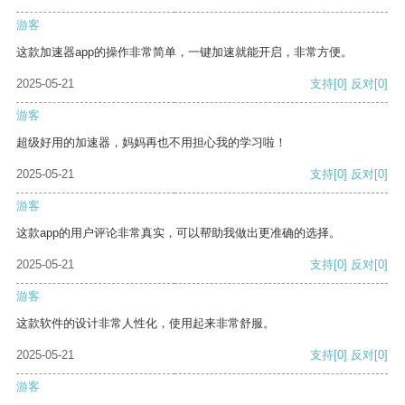
游客
这款加速器app的操作非常简单，一键加速就能开启，非常方便。
2025-05-21
支持
[0]
反对
[0]
游客
超级好用的加速器，妈妈再也不用担心我的学习啦！
2025-05-21
支持
[0]
反对
[0]
游客
这款app的用户评论非常真实，可以帮助我做出更准确的选择。
2025-05-21
支持
[0]
反对
[0]
游客
这款软件的设计非常人性化，使用起来非常舒服。
2025-05-21
支持
[0]
反对
[0]
游客