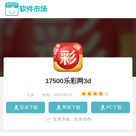
17500乐彩网3d
工具
|
时间：2025-05-21
|
安卓下载
苹果下载
PC下载
安卓市场，安全绿色