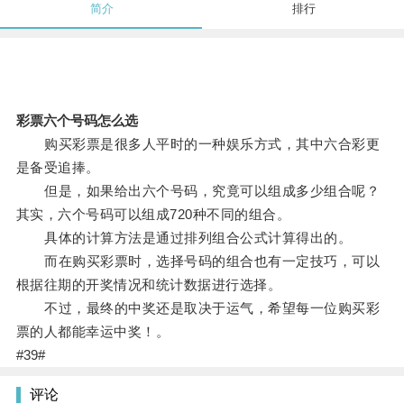
简介
排行
彩票六个号码怎么选
购买彩票是很多人平时的一种娱乐方式，其中六合彩更
是备受追捧。
但是，如果给出六个号码，究竟可以组成多少组合呢？
其实，六个号码可以组成720种不同的组合。
具体的计算方法是通过排列组合公式计算得出的。
而在购买彩票时，选择号码的组合也有一定技巧，可以
根据往期的开奖情况和统计数据进行选择。
不过，最终的中奖还是取决于运气，希望每一位购买彩
票的人都能幸运中奖！。
#39#
评论