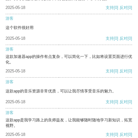
2025-05-18
支持
[0]
反对
[0]
游客
这个软件很好用
2025-05-18
支持
[0]
反对
[0]
游客
这款加速器app的操作有点复杂，可以简化一下，比如将设置页面进行优
化。
2025-05-18
支持
[0]
反对
[0]
游客
这款app的音乐资源非常优质，可以让我尽情享受音乐的魅力。
2025-05-18
支持
[0]
反对
[0]
游客
这款app是我学习路上的良师益友，让我能够随时随地学习新知识，拓宽
视野。
2025-05-18
支持
[0]
反对
[0]