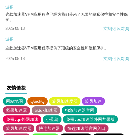
游客
这款加速器VPM应用程序已经为我们带来了无限的隐私保护和安全性保
护。
2025-05-18
支持
[0]
反对
[0]
游客
这款加速器VPM应用程序提供了顶级的安全性和隐私保护。
2025-05-18
支持
[0]
反对
[0]
友情链接
网站地图
QuickQ
旋风加速度器
旋风加速
坚果加速器
tiktok加速器
狗急加速器官网
免费vqn外网加速
小蓝鸟
免费vps加速器外网苹果版
旋风加速度器
快连加速器
快连加速器官网入口