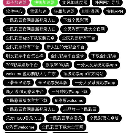
原子加速器
快鸭加速器
旋风加速度器
外网网址导航
软件中心
雷霆加速
狂飙加速器
哔咔漫画
快鸭VPN
全民彩票官网最新登录入口
下载全民彩票
全民彩票官网最新登录入口
全民彩票下载大全官网
全民彩票app下载安装安卓
全民彩票所有平台
全民彩票所有平台
新人送29元彩金平台
明发彩票平台怎么样
全民彩票平台登录
下载全民彩票
703彩票娱乐平台
原版699彩票
一分大发系统彩票app
welcome盈彩购彩大厅广东
顶级彩票app官方网站
下载全民彩票
全民彩票安卓版
一分大发系统彩票app
新人送29元彩金平台
三分钟彩票app下载
全民彩票版本官方下载
6f彩票welcome
全民彩票官网最新登录入口
老品牌—全民彩票
乐发III500登录入口
全民彩票平台登录
全民彩票安卓版
6f彩票welcome
全民彩票下载大全官网