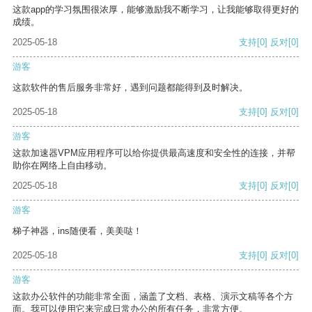
这款app的学习氛围很浓厚，能够激励我不断学习，让我能够取得更好的
成绩。
2025-05-18
支持
[0]
反对
[0]
游客
这款软件的售后服务非常好，遇到问题都能得到及时解决。
2025-05-18
支持
[0]
反对
[0]
游客
这款加速器VPM应用程序可以给你提供最高速度和安全性的连接，并帮
助你在网络上自由移动。
2025-05-18
支持
[0]
反对
[0]
游客
梯子神器，ins随便看，美美哒！
2025-05-18
支持
[0]
反对
[0]
游客
这款办公软件的功能非常全面，涵盖了文档、表格、演示文稿等各个方
面。我可以使用它来完成日常办公的所有任务，非常方便。