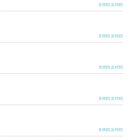
支持
[0]
反对
[0]
支持
[0]
反对
[0]
支持
[0]
反对
[0]
支持
[0]
反对
[0]
支持
[0]
反对
[0]