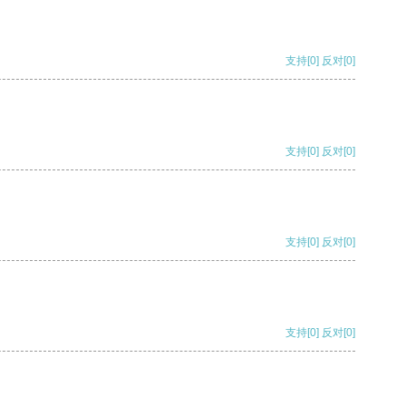
支持
[0]
反对
[0]
支持
[0]
反对
[0]
支持
[0]
反对
[0]
支持
[0]
反对
[0]