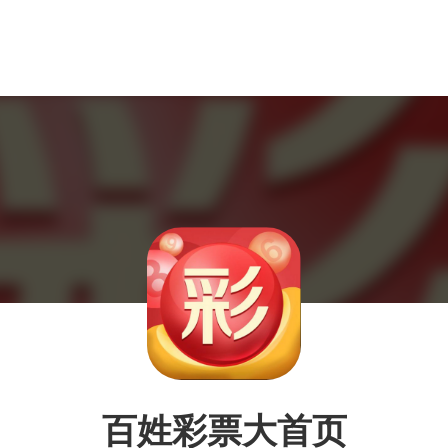
百姓彩票大首页