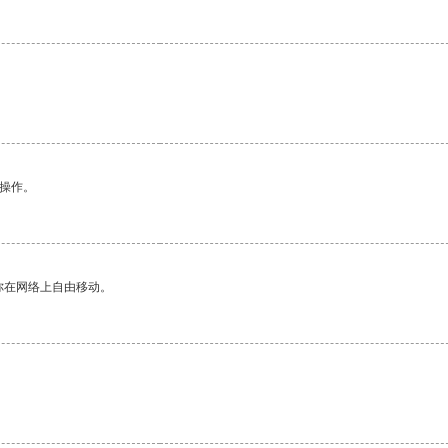
悉操作。
你在网络上自由移动。