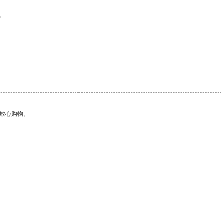
。
够放心购物。
。
。