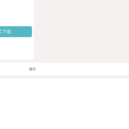
PC下载
排行